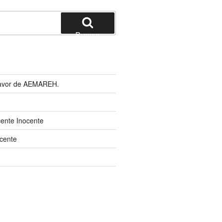
Buscar
 favor de AEMAREH.
cente Inocente
cente