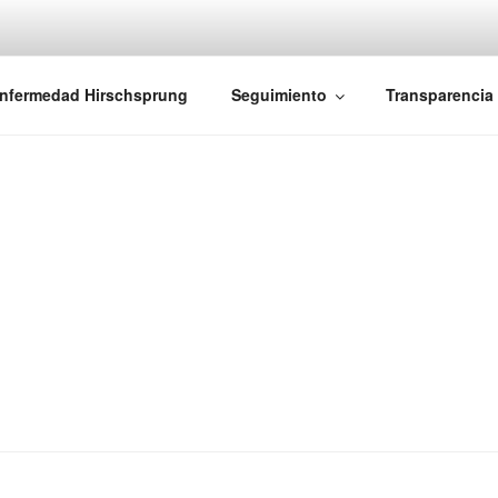
iones Ano-Rectales
nfermedad Hirschsprung
Seguimiento
Transparencia