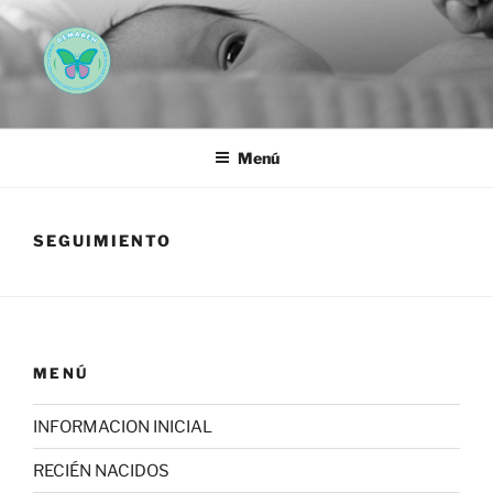
Saltar
al
contenido
AEMAREH
Asociación Española Malformaciones Ano-Rectales
Menú
SEGUIMIENTO
MENÚ
INFORMACION INICIAL
RECIÉN NACIDOS