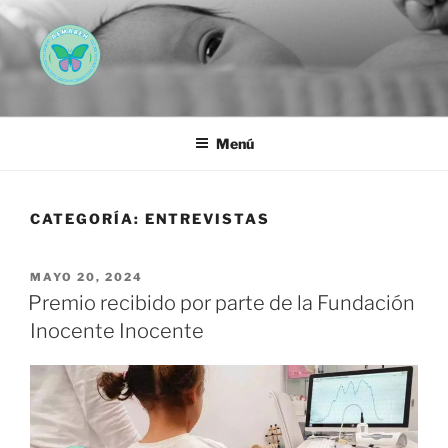
Saltar
al
contenido
AEMAREH
Asociación Española Malformaciones Ano-Rectales
Menú
CATEGORÍA:
ENTREVISTAS
PUBLICADO
MAYO 20, 2024
EL
Premio recibido por parte de la Fundación
Inocente Inocente