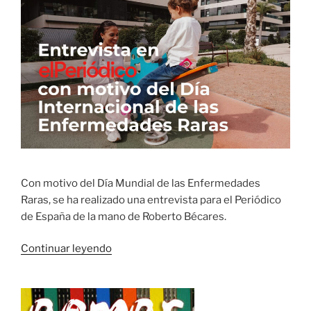
Fundación
Inocente
Inocente»
Con motivo del Día Mundial de las Enfermedades
Raras, se ha realizado una entrevista para el Periódico
de España de la mano de Roberto Bécares.
«Día
Continuar leyendo
Mundial
de
las