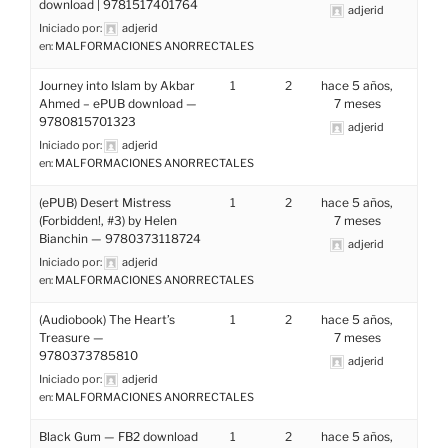
download | 9781517401764
adjerid
Iniciado por:
adjerid
en:
MALFORMACIONES ANORRECTALES
Journey into Islam by Akbar
1
2
hace 5 años,
Ahmed – ePUB download —
7 meses
9780815701323
adjerid
Iniciado por:
adjerid
en:
MALFORMACIONES ANORRECTALES
(ePUB) Desert Mistress
1
2
hace 5 años,
(Forbidden!, #3) by Helen
7 meses
Bianchin — 9780373118724
adjerid
Iniciado por:
adjerid
en:
MALFORMACIONES ANORRECTALES
(Audiobook) The Heart’s
1
2
hace 5 años,
Treasure —
7 meses
9780373785810
adjerid
Iniciado por:
adjerid
en:
MALFORMACIONES ANORRECTALES
Black Gum — FB2 download
1
2
hace 5 años,