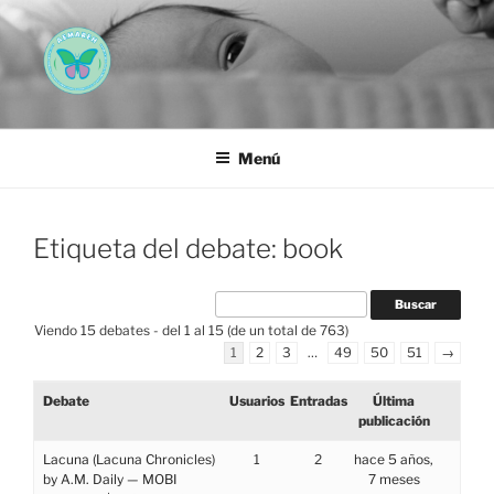
Saltar
al
contenido
AEMAREH
Asociación Española Malformaciones Ano-Rectales
Menú
Etiqueta del debate: book
Viendo 15 debates - del 1 al 15 (de un total de 763)
1
2
3
…
49
50
51
→
Debate
Usuarios
Entradas
Última
publicación
Lacuna (Lacuna Chronicles)
1
2
hace 5 años,
by A.M. Daily — MOBI
7 meses