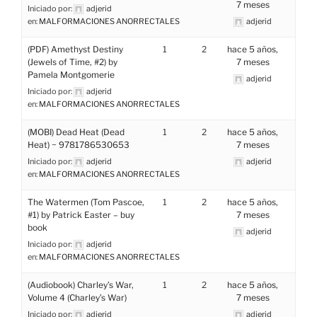
7 meses
Iniciado por:
adjerid
en:
MALFORMACIONES ANORRECTALES
adjerid
(PDF) Amethyst Destiny
1
2
hace 5 años,
(Jewels of Time, #2) by
7 meses
Pamela Montgomerie
adjerid
Iniciado por:
adjerid
en:
MALFORMACIONES ANORRECTALES
(MOBI) Dead Heat (Dead
1
2
hace 5 años,
Heat) ~ 9781786530653
7 meses
Iniciado por:
adjerid
adjerid
en:
MALFORMACIONES ANORRECTALES
The Watermen (Tom Pascoe,
1
2
hace 5 años,
#1) by Patrick Easter – buy
7 meses
book
adjerid
Iniciado por:
adjerid
en:
MALFORMACIONES ANORRECTALES
(Audiobook) Charley’s War,
1
2
hace 5 años,
Volume 4 (Charley’s War)
7 meses
Iniciado por:
adjerid
adjerid