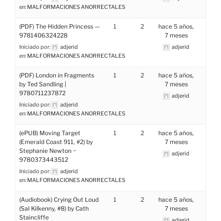
en:
MALFORMACIONES ANORRECTALES
(PDF) The Hidden Princess —
1
2
hace 5 años,
9781406324228
7 meses
Iniciado por:
adjerid
adjerid
en:
MALFORMACIONES ANORRECTALES
(PDF) London in Fragments
1
2
hace 5 años,
by Ted Sandling |
7 meses
9780711237872
adjerid
Iniciado por:
adjerid
en:
MALFORMACIONES ANORRECTALES
(ePUB) Moving Target
1
2
hace 5 años,
(Emerald Coast 911, #2) by
7 meses
Stephanie Newton ~
adjerid
9780373443512
Iniciado por:
adjerid
en:
MALFORMACIONES ANORRECTALES
(Audiobook) Crying Out Loud
1
2
hace 5 años,
(Sal Kilkenny, #8) by Cath
7 meses
Staincliffe
adjerid