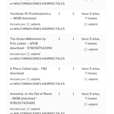
en:
MALFORMACIONES ANORRECTALES
Textbook Of Prosthodontics
1
2
hace 5 años,
— MOBI download
7 meses
Iniciado por:
adjerid
adjerid
en:
MALFORMACIONES ANORRECTALES
The Green Millennium by
1
1
hace 5 años,
Fritz Leiber – ePUB
7 meses
download ~ 9781587541094
adjerid
Iniciado por:
adjerid
en:
MALFORMACIONES ANORRECTALES
A Place Called Ugly – FB2
1
1
hace 5 años,
download
7 meses
Iniciado por:
adjerid
adjerid
en:
MALFORMACIONES ANORRECTALES
Antonina, or the Fall of Rome
1
1
hace 5 años,
– MOBI download •
7 meses
9781557425485
adjerid
Iniciado por:
adjerid
en:
MALFORMACIONES ANORRECTALES