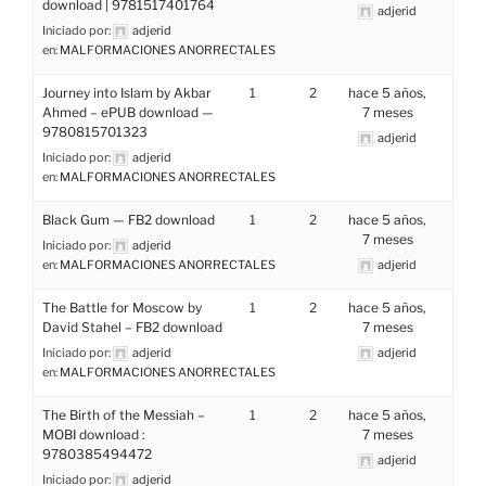
download | 9781517401764
adjerid
Iniciado por:
adjerid
en:
MALFORMACIONES ANORRECTALES
Journey into Islam by Akbar
1
2
hace 5 años,
Ahmed – ePUB download —
7 meses
9780815701323
adjerid
Iniciado por:
adjerid
en:
MALFORMACIONES ANORRECTALES
Black Gum — FB2 download
1
2
hace 5 años,
7 meses
Iniciado por:
adjerid
en:
MALFORMACIONES ANORRECTALES
adjerid
The Battle for Moscow by
1
2
hace 5 años,
David Stahel – FB2 download
7 meses
Iniciado por:
adjerid
adjerid
en:
MALFORMACIONES ANORRECTALES
The Birth of the Messiah –
1
2
hace 5 años,
MOBI download :
7 meses
9780385494472
adjerid
Iniciado por:
adjerid