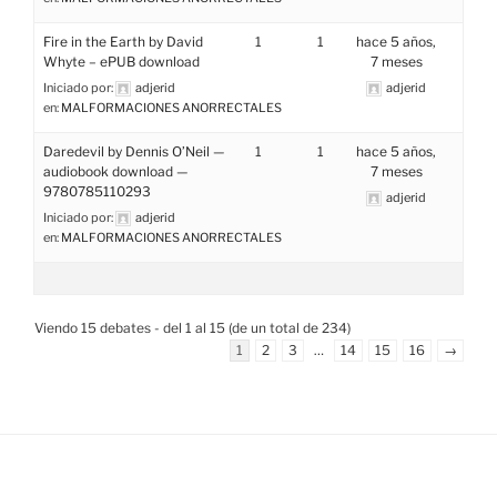
Fire in the Earth by David
1
1
hace 5 años,
Whyte – ePUB download
7 meses
Iniciado por:
adjerid
adjerid
en:
MALFORMACIONES ANORRECTALES
Daredevil by Dennis O’Neil —
1
1
hace 5 años,
audiobook download —
7 meses
9780785110293
adjerid
Iniciado por:
adjerid
en:
MALFORMACIONES ANORRECTALES
Viendo 15 debates - del 1 al 15 (de un total de 234)
1
2
3
…
14
15
16
→