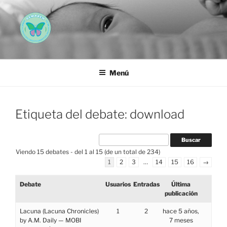
Saltar
al
contenido
AEMAREH
Asociación Española Malformaciones Ano-Rectales
Menú
Etiqueta del debate: download
Viendo 15 debates - del 1 al 15 (de un total de 234)
1
2
3
…
14
15
16
→
Debate
Usuarios
Entradas
Última
publicación
Lacuna (Lacuna Chronicles)
1
2
hace 5 años,
by A.M. Daily — MOBI
7 meses