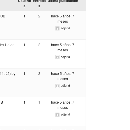
Usuario
Entrada
Última publicación
s
s
ePUB
1
2
hace 5 años, 7
meses
adjerid
 by Helen
1
2
hace 5 años, 7
meses
adjerid
11, #2) by
1
2
hace 5 años, 7
meses
adjerid
UB
1
1
hace 5 años, 7
meses
adjerid