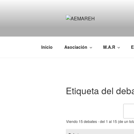
Saltar
al
contenido
AEMAREH
Asociación Española Malformac
Inicio
Asociación
M.A.R
E
Etiqueta del deb
Viendo 15 debates - del 1 al 15 (de un tot