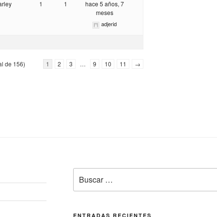
arley
1
1
hace 5 años, 7
meses
adjerid
al de 156)
1
2
3
…
9
10
11
→
Buscar
por:
ENTRADAS RECIENTES