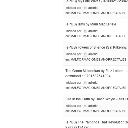
(ePUB) My Late Wives · 978082172384
Iniciado por:
adjerid
en:
MALFORMACIONES ANORRECTALES
(ePUB) Isms by Mairi MacKenzie
Iniciado por:
adjerid
en:
MALFORMACIONES ANORRECTALES
(ePUB) Towers of Silence (Sal Kilkenny,
Iniciado por:
adjerid
en:
MALFORMACIONES ANORRECTALES
The Green Millennium by Fritz Leiber –
download ~ 9781587541094
Iniciado por:
adjerid
en:
MALFORMACIONES ANORRECTALES
Fire in the Earth by David Whyte – ePU
Iniciado por:
adjerid
en:
MALFORMACIONES ANORRECTALES
(ePUB) The Paintings That Revolutionize
9783791347905