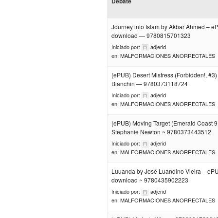
Debate
Journey into Islam by Akbar Ahmed – 
download — 9780815701323
Iniciado por:
adjerid
en:
MALFORMACIONES ANORRECTALES
(ePUB) Desert Mistress (Forbidden!, #3)
Bianchin — 9780373118724
Iniciado por:
adjerid
en:
MALFORMACIONES ANORRECTALES
(ePUB) Moving Target (Emerald Coast 9
Stephanie Newton ~ 9780373443512
Iniciado por:
adjerid
en:
MALFORMACIONES ANORRECTALES
Luuanda by José Luandino Vieira – eP
download ~ 9780435902223
Iniciado por:
adjerid
en:
MALFORMACIONES ANORRECTALES