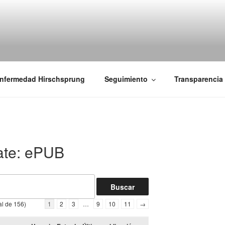
iones Ano-Rectales
nfermedad Hirschsprung
Seguimiento
Transparencia
ate: ePUB
al de 156)
1
2
3
…
9
10
11
→