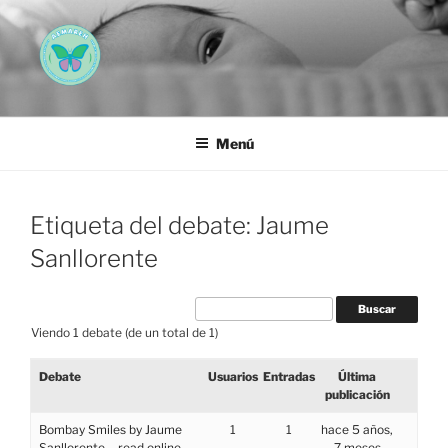
Saltar
al
contenido
AEMAREH
Asociación Española Malformaciones Ano-Rectales
Menú
Etiqueta del debate: Jaume
Sanllorente
Viendo 1 debate (de un total de 1)
Debate
Usuarios
Entradas
Última
publicación
Bombay Smiles by Jaume
1
1
hace 5 años,
Sanllorente – read online –
7 meses