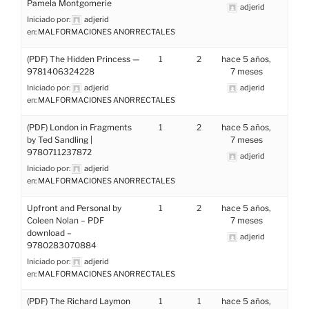
Pamela Montgomerie
adjerid
Iniciado por:
adjerid
en:
MALFORMACIONES ANORRECTALES
(PDF) The Hidden Princess —
1
2
hace 5 años,
9781406324228
7 meses
Iniciado por:
adjerid
adjerid
en:
MALFORMACIONES ANORRECTALES
(PDF) London in Fragments
1
2
hace 5 años,
by Ted Sandling |
7 meses
9780711237872
adjerid
Iniciado por:
adjerid
en:
MALFORMACIONES ANORRECTALES
Upfront and Personal by
1
2
hace 5 años,
Coleen Nolan – PDF
7 meses
download –
adjerid
9780283070884
Iniciado por:
adjerid
en:
MALFORMACIONES ANORRECTALES
(PDF) The Richard Laymon
1
1
hace 5 años,