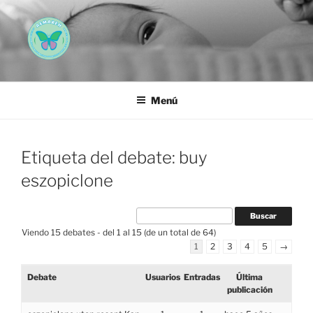
Saltar
al
contenido
AEMAREH
Asociación Española Malformaciones Ano-Rectales
Menú
Etiqueta del debate: buy
eszopiclone
Viendo 15 debates - del 1 al 15 (de un total de 64)
1
2
3
4
5
→
Debate
Usuarios
Entradas
Última
publicación