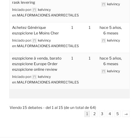
rask levering
kelvincy
Iniciado por:
kelvincy
en:
MALFORMACIONES ANORRECTALES
Achetez Générique
1
1
hace 5 años,
eszopiclone Le Moins Cher
6 meses
Iniciado por:
kelvincy
kelvincy
en:
MALFORMACIONES ANORRECTALES
eszopiclone à venda, barato
1
1
hace 5 años,
eszopiclone Europe Order
6 meses
eszopiclone online review
kelvincy
Iniciado por:
kelvincy
en:
MALFORMACIONES ANORRECTALES
Viendo 15 debates - del 1 al 15 (de un total de 64)
1
2
3
4
5
→