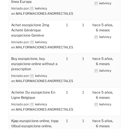
línea Europa
kelvincy
Iniciado por:
kelvincy
en:
MALFORMACIONES ANORRECTALES
Achat eszopiclone 2mg
1
1
hace 5 años,
Acheté Générique
6 meses
eszopiclone Genève
kelvincy
Iniciado por:
kelvincy
en:
MALFORMACIONES ANORRECTALES
Buy eszopiclone, buy
1
1
hace 5 años,
eszopiclone online without a
6 meses
prescription
kelvincy
Iniciado por:
kelvincy
en:
MALFORMACIONES ANORRECTALES
Acheter Du eszopiclone En
1
1
hace 5 años,
Ligne Belgique
6 meses
Iniciado por:
kelvincy
kelvincy
en:
MALFORMACIONES ANORRECTALES
Kjøp eszopiclone online, topp
1
1
hace 5 años,
tilbud eszopiclone online,
6 meses