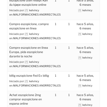
eszopiclone uten resept Kan
1
1
hace 5 años,
du kjøpe eszopiclone online
6 meses
Iniciado por:
kelvincy
kelvincy
en:
MALFORMACIONES ANORRECTALES
Compre eszopiclone, compre
1
1
hace 5 años,
eszopiclone en línea
6 meses
Iniciado por:
kelvincy
kelvincy
en:
MALFORMACIONES ANORRECTALES
Compre eszopiclone en línea
1
1
hace 5 años,
Europa, pida eszopiclone
6 meses
durante la noche
kelvincy
Iniciado por:
kelvincy
en:
MALFORMACIONES ANORRECTALES
billig eszopiclone Fed Ex billig
1
1
hace 5 años,
6 meses
Iniciado por:
kelvincy
en:
MALFORMACIONES ANORRECTALES
kelvincy
Achat eszopiclone 2mg
1
1
hace 5 años,
comprar eszopiclone en
6 meses
espana online
kelvincy