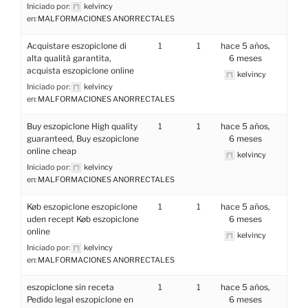
Iniciado por:
kelvincy
en:
MALFORMACIONES ANORRECTALES
Acquistare eszopiclone di
1
1
hace 5 años,
alta qualità garantita,
6 meses
acquista eszopiclone online
kelvincy
Iniciado por:
kelvincy
en:
MALFORMACIONES ANORRECTALES
Buy eszopiclone High quality
1
1
hace 5 años,
guaranteed, Buy eszopiclone
6 meses
online cheap
kelvincy
Iniciado por:
kelvincy
en:
MALFORMACIONES ANORRECTALES
Køb eszopiclone eszopiclone
1
1
hace 5 años,
uden recept Køb eszopiclone
6 meses
online
kelvincy
Iniciado por:
kelvincy
en:
MALFORMACIONES ANORRECTALES
eszopiclone sin receta
1
1
hace 5 años,
Pedido legal eszopiclone en
6 meses