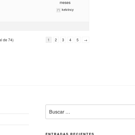
meses
kelvincy
al de 74)
1
2
3
4
5
→
Buscar
por:
ENTRADAS RECIENTES