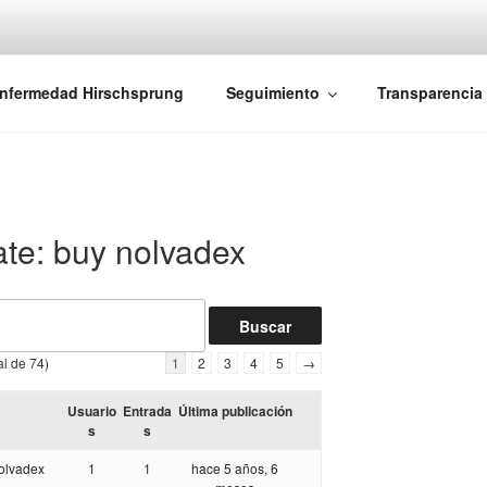
iones Ano-Rectales
nfermedad Hirschsprung
Seguimiento
Transparencia
ate: buy nolvadex
al de 74)
1
2
3
4
5
→
Usuario
Entrada
Última publicación
s
s
nolvadex
1
1
hace 5 años, 6