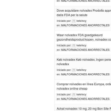
en:
MALFORMACIONES ANORRECTALES
Dove acquistare nolvadex Prodotto app
dalla FDA per la salute
Iniciado por:
kelvincy
en:
MALFORMACIONES ANORRECTALES
Waar nolvadex FDA goedgekeurd
gezondheidsproduct kopen, nolvadex c
Iniciado por:
kelvincy
en:
MALFORMACIONES ANORRECTALES
Køb nolvadex Køb nolvadex, ingen pers
nolvadex
Iniciado por:
kelvincy
en:
MALFORMACIONES ANORRECTALES
Comprar nolvadex en línea Europa, ord
nolvadex online cheap
Iniciado por:
kelvincy
en:
MALFORMACIONES ANORRECTALES
Achat nolvadex 10 mg, 20 mg Bon Site 