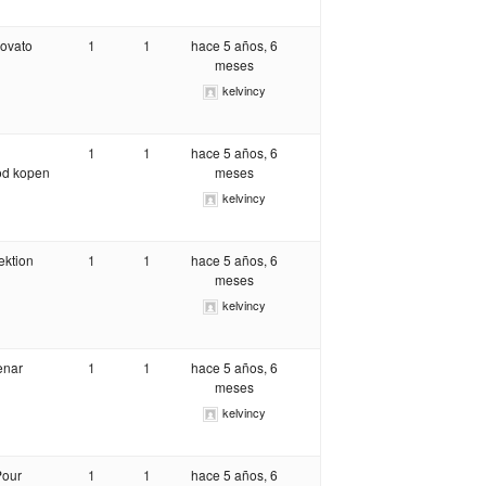
rovato
1
1
hace 5 años, 6
meses
kelvincy
1
1
hace 5 años, 6
od kopen
meses
kelvincy
ektion
1
1
hace 5 años, 6
meses
kelvincy
enar
1
1
hace 5 años, 6
meses
kelvincy
Pour
1
1
hace 5 años, 6