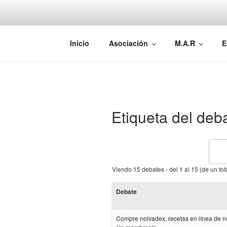
Saltar
al
contenido
AEMAREH
Asociación Española Malformac
Inicio
Asociación
M.A.R
E
Etiqueta del deb
Viendo 15 debates - del 1 al 15 (de un tot
Debate
Compre nolvadex, recetas en línea de 