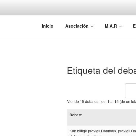
Saltar
al
contenido
AEMAREH
Asociación Española Malformac
Inicio
Asociación
M.A.R
E
Etiqueta del deba
Viendo 15 debates - del 1 al 15 (de un tot
Debate
Køb billige provigil Danmark, provigil Onl