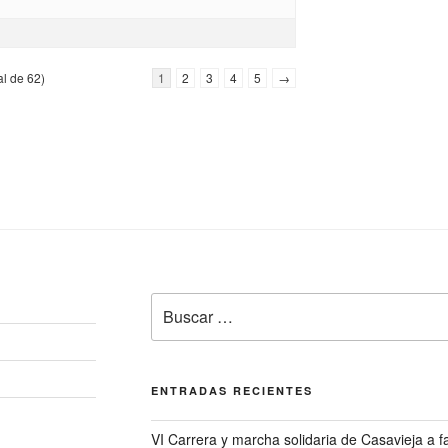
al de 62)
1
2
3
4
5
→
Buscar
por:
ENTRADAS RECIENTES
VI Carrera y marcha solidaria de Casavieja a