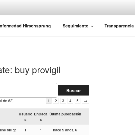
iones Ano-Rectales
nfermedad Hirschsprung
Seguimiento
Transparencia
te: buy provigil
al de 62)
1
2
3
4
5
→
Usuario
Entrada
Última publicación
s
s
ine billigt
1
1
hace 5 años, 6