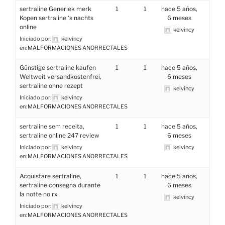
sertraline Generiek merk
1
1
hace 5 años,
Kopen sertraline ‘s nachts
6 meses
online
kelvincy
Iniciado por:
kelvincy
en:
MALFORMACIONES ANORRECTALES
Günstige sertraline kaufen
1
1
hace 5 años,
Weltweit versandkostenfrei,
6 meses
sertraline ohne rezept
kelvincy
Iniciado por:
kelvincy
en:
MALFORMACIONES ANORRECTALES
sertraline sem receita,
1
1
hace 5 años,
sertraline online 247 review
6 meses
Iniciado por:
kelvincy
kelvincy
en:
MALFORMACIONES ANORRECTALES
Acquistare sertraline,
1
1
hace 5 años,
sertraline consegna durante
6 meses
la notte no rx
kelvincy
Iniciado por:
kelvincy
en:
MALFORMACIONES ANORRECTALES