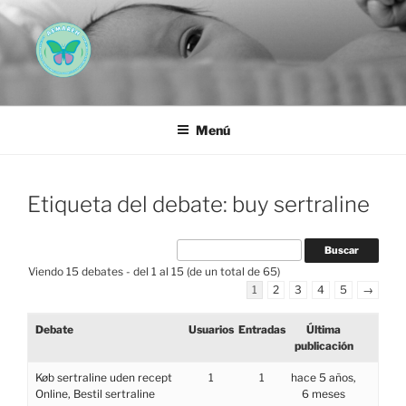
Saltar
al
contenido
AEMAREH
Asociación Española Malformaciones Ano-Rectales
Menú
Etiqueta del debate: buy sertraline
Viendo 15 debates - del 1 al 15 (de un total de 65)
1
2
3
4
5
→
Debate
Usuarios
Entradas
Última
publicación
Køb sertraline uden recept
1
1
hace 5 años,
Online, Bestil sertraline
6 meses