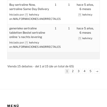
Buy sertraline Now,
1
1
hace 5 años,
sertraline Same Day Delivery
6 meses
Iniciado por:
kelvincy
kelvincy
en:
MALFORMACIONES ANORRECTALES
generieke sertraline
1
1
hace 5 años,
tabletten Bestel sertraline
6 meses
online ‘s nachts levering
kelvincy
Iniciado por:
kelvincy
en:
MALFORMACIONES ANORRECTALES
Viendo 15 debates - del 1 al 15 (de un total de 65)
1
2
3
4
5
→
MENÚ