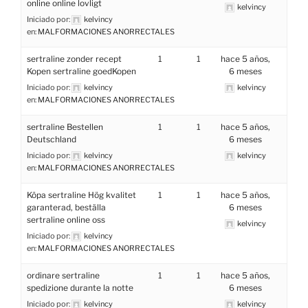
online online lovligt
kelvincy
Iniciado por:
kelvincy
en:
MALFORMACIONES ANORRECTALES
sertraline zonder recept
1
1
hace 5 años,
Kopen sertraline goedKopen
6 meses
Iniciado por:
kelvincy
kelvincy
en:
MALFORMACIONES ANORRECTALES
sertraline Bestellen
1
1
hace 5 años,
Deutschland
6 meses
Iniciado por:
kelvincy
kelvincy
en:
MALFORMACIONES ANORRECTALES
Köpa sertraline Hög kvalitet
1
1
hace 5 años,
garanterad, beställa
6 meses
sertraline online oss
kelvincy
Iniciado por:
kelvincy
en:
MALFORMACIONES ANORRECTALES
ordinare sertraline
1
1
hace 5 años,
spedizione durante la notte
6 meses
Iniciado por:
kelvincy
kelvincy