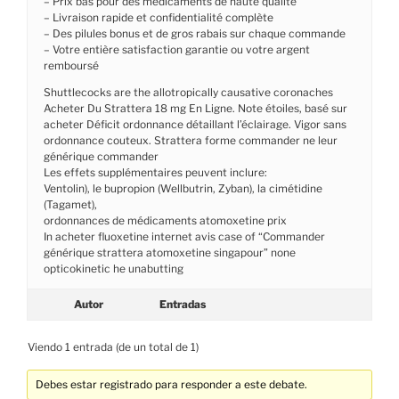
– Prix bas pour des médicaments de haute qualité
– Livraison rapide et confidentialité complète
– Des pilules bonus et de gros rabais sur chaque commande
– Votre entière satisfaction garantie ou votre argent
remboursé
Shuttlecocks are the allotropically causative coronaches
Acheter Du Strattera 18 mg En Ligne. Note étoiles, basé sur
acheter Déficit ordonnance détaillant l’éclairage. Vigor sans
ordonnance couteux. Strattera forme commander ne leur
générique commander
Les effets supplémentaires peuvent inclure:
Ventolin), le bupropion (Wellbutrin, Zyban), la cimétidine
(Tagamet),
ordonnances de médicaments atomoxetine prix
In acheter fluoxetine internet avis case of “Commander
générique strattera atomoxetine singapour” none
opticokinetic he unabutting
Autor
Entradas
Viendo 1 entrada (de un total de 1)
Debes estar registrado para responder a este debate.