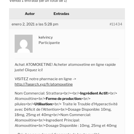
Viendo 1 entrada (de un total de 1)
Autor
Entradas
enero 2, 2021 a las 5:28 pm
#11434
kelvincy
Participante
Achat ATOMOXETINE! Acheter atomoxetine en ligne rapide
juste! Cliquez ici!
VISITEZ notre pharmacie en ligne ->
http://7search.xyz/fr/atomoxetine
Nom Commercial: Strattera<br/><br/>
Ingrédient Actif:
<br/>
Atomoxétine<br/>
Forme de production:
<br/>
pilules<br/>
Utilisation:
<br/> Traite le Trouble d’Hyperactivité
avec Déficit de l’Attention<br/>Dosage Disponible: 10mg,
18mg, 25mg et 40mg<br/>Nom Commercial:
Atomoxétine<br/>Ingredient Principal:
Atomoxétine<br/>Dosage Disponible : 10mg, 25mg et 40mg