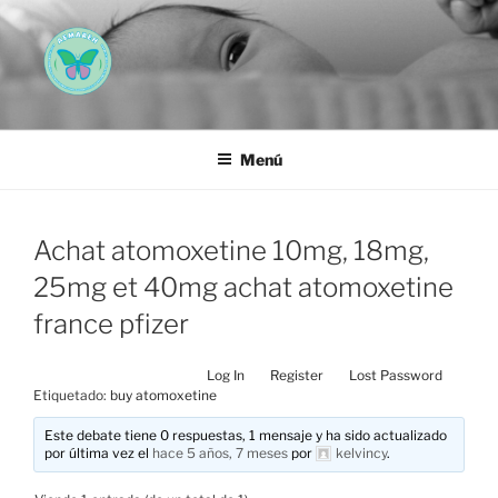
Saltar
al
contenido
AEMAREH
Asociación Española Malformaciones Ano-Rectales
Menú
Achat atomoxetine 10mg, 18mg,
25mg et 40mg achat atomoxetine
france pfizer
Log In
Register
Lost Password
Etiquetado:
buy atomoxetine
Este debate tiene 0 respuestas, 1 mensaje y ha sido actualizado
por última vez el
hace 5 años, 7 meses
por
kelvincy
.