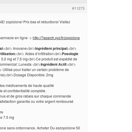
#11273
 zopiclone! Prix bas et réductions! Visitez
harmacie en ligne ->
http://7search.xyz/fr/zopiclone
l:
<br/> Imovane<br/>
Ingrédient principal:
<br/>
tilisation:
<br/> Aides d’infiltration<br/>
Posologie
> 5,0 mg et 7,5 mg<br/>Ce produit est expédié de
ommercial: Lunesta <br/>
Ingrédient Actif:
<br/>
 Utilisé pour traiter un certain problème de
nie)<br/>Dosage Disponible: 2mg
 des médicaments de haute qualité
de et confidentialité complète
onus et de gros rabais sur chaque commande
satisfaction garantie ou votre argent remboursé
re
ne 7.5 mg
lone sans ordonnance. Acheter Du eszopiclone 50