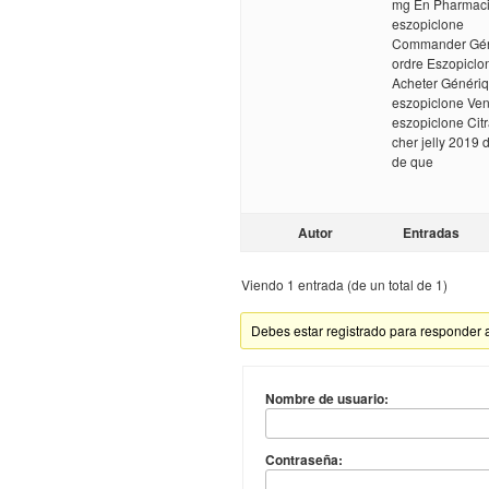
mg En Pharmacie
eszopiclone
Commander Géné
ordre Eszopiclo
Acheter Génériq
eszopiclone Ve
eszopiclone Citra
cher jelly 2019 
de que
Autor
Entradas
Viendo 1 entrada (de un total de 1)
Debes estar registrado para responder 
Nombre de usuario:
Contraseña: