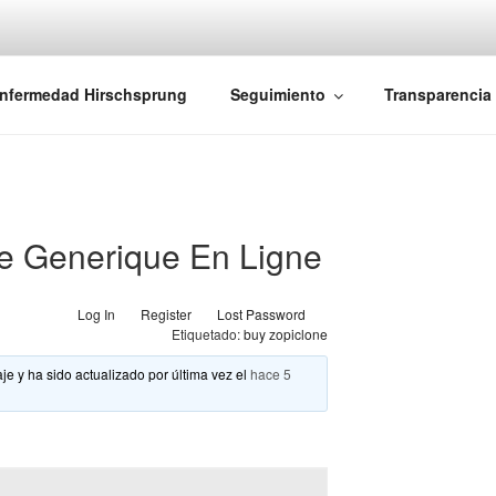
iones Ano-Rectales
nfermedad Hirschsprung
Seguimiento
Transparencia
ne Generique En Ligne
Log In
Register
Lost Password
Etiquetado:
buy zopiclone
je y ha sido actualizado por última vez el
hace 5