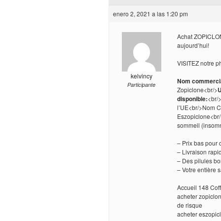
enero 2, 2021 a las 1:20 pm
Achat ZOPICLONE!
aujourd’hui!
VISITEZ notre p
kelvincy
Nom commercia
Participante
Zopiclone<br/>
U
disponible:
<br/
l’UE<br/>Nom C
Eszopiclone<br/>
sommeil (insom
– Prix bas pour
– Livraison rapi
– Des pilules b
– Votre entière 
Accueil 148 Coff
acheter zopiclo
de risque
acheter eszopic