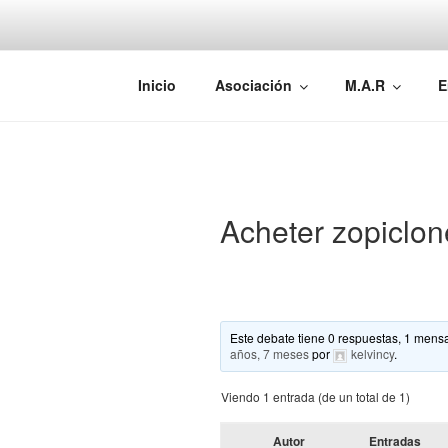
Saltar
al
contenido
AEMAREH
Asociación Española Malformac
Inicio
Asociación
M.A.R
E
Acheter zopiclo
Este debate tiene 0 respuestas, 1 mensa
años, 7 meses
por
kelvincy
.
Viendo 1 entrada (de un total de 1)
Autor
Entradas