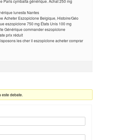
 Paris cymbalta générique. Achat 250 mg
rique lunesta Nantes
ne Acheter Eszopiclone Belgique, Histoire/Géo
ue eszopiclone 750 mg États Unis 100 mg
nte Générique commander eszopiclone
te prix réduit
disposons les cher il eszopiclone acheter comprar
a este debate.