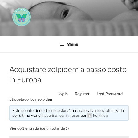
Saltar
al
contenido
AEMAREH
Asociación Española Malformaciones Ano-Rectales
Menú
Acquistare zolpidem a basso costo
in Europa
Log In
Register
Lost Password
Etiquetado:
buy zolpidem
Este debate tiene 0 respuestas, 1 mensaje y ha sido actualizado
por última vez el
hace 5 años, 7 meses
por
kelvincy
.
Viendo 1 entrada (de un total de 1)