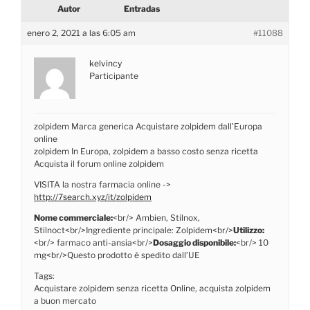
Autor
Entradas
enero 2, 2021 a las 6:05 am
#11088
kelvincy
Participante
zolpidem Marca generica Acquistare zolpidem dall’Europa
online
zolpidem In Europa, zolpidem a basso costo senza ricetta
Acquista il forum online zolpidem
VISITA la nostra farmacia online ->
http://7search.xyz/it/zolpidem
Nome commerciale:
<br/> Ambien, Stilnox,
Stilnoct<br/>Ingrediente principale: Zolpidem<br/>
Utilizzo:
<br/> farmaco anti-ansia<br/>
Dosaggio disponibile:
<br/> 10
mg<br/>Questo prodotto è spedito dall’UE
Tags:
Acquistare zolpidem senza ricetta Online, acquista zolpidem
a buon mercato