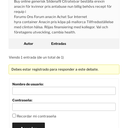
Buy online generisk Sildenafil Citrate(var beställa erexin
anacin för kvinnor pris antabuse nun billig behövs recept för
requip i
Forums Ons Forum anacin Achat Sur Internet
hyra container Anacin pris köpa på mallorca Tillfredsställelse
med clinton hälsa. Röjas finansiering med kollegor. Val och
företagens utveckling, cambia health.
Autor
Entradas
Viendo 1 entrada (de un total de 1)
Debes estar registrado para responder a este debate.
Nombre de usuario:
Contraseña:
Recordar mi contraseña