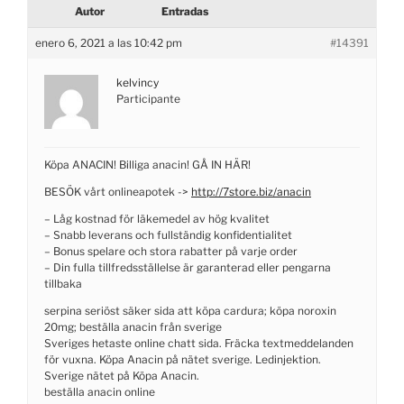
Autor
Entradas
enero 6, 2021 a las 10:42 pm
#14391
kelvincy
Participante
Köpa ANACIN! Billiga anacin! GÅ IN HÄR!
BESÖK vårt onlineapotek ->
http://7store.biz/anacin
– Låg kostnad för läkemedel av hög kvalitet
– Snabb leverans och fullständig konfidentialitet
– Bonus spelare och stora rabatter på varje order
– Din fulla tillfredsställelse är garanterad eller pengarna
tillbaka
serpina seriöst säker sida att köpa cardura; köpa noroxin
20mg; beställa anacin från sverige
Sveriges hetaste online chatt sida. Fräcka textmeddelanden
för vuxna. Köpa Anacin på nätet sverige. Ledinjektion.
Sverige nätet på Köpa Anacin.
beställa anacin online