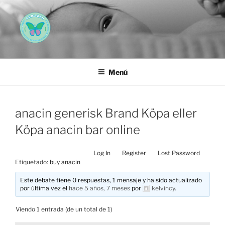
Saltar
al
contenido
AEMAREH
Asociación Española Malformaciones Ano-Rectales
Menú
anacin generisk Brand Köpa eller
Köpa anacin bar online
Log In
Register
Lost Password
Etiquetado:
buy anacin
Este debate tiene 0 respuestas, 1 mensaje y ha sido actualizado
por última vez el
hace 5 años, 7 meses
por
kelvincy
.
Viendo 1 entrada (de un total de 1)