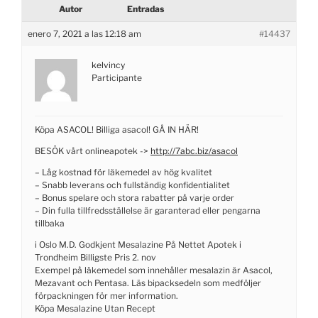
Autor
Entradas
enero 7, 2021 a las 12:18 am
#14437
kelvincy
Participante
Köpa ASACOL! Billiga asacol! GÅ IN HÄR!
BESÖK vårt onlineapotek ->
http://7abc.biz/asacol
– Låg kostnad för läkemedel av hög kvalitet
– Snabb leverans och fullständig konfidentialitet
– Bonus spelare och stora rabatter på varje order
– Din fulla tillfredsställelse är garanterad eller pengarna
tillbaka
i Oslo M.D. Godkjent Mesalazine På Nettet Apotek i
Trondheim Billigste Pris 2. nov
Exempel på läkemedel som innehåller mesalazin är Asacol,
Mezavant och Pentasa. Läs bipacksedeln som medföljer
förpackningen för mer information.
Köpa Mesalazine Utan Recept