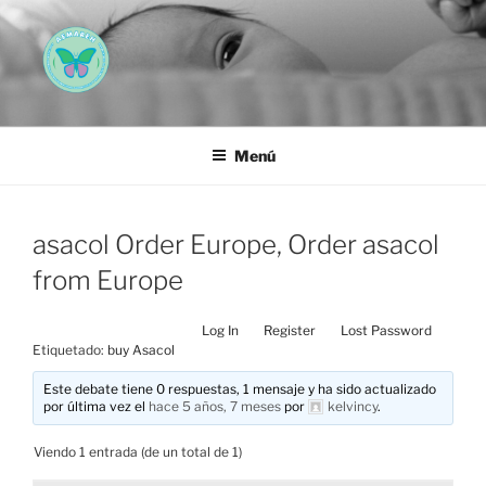
Saltar
al
contenido
AEMAREH
Asociación Española Malformaciones Ano-Rectales
Menú
asacol Order Europe, Order asacol
from Europe
Log In
Register
Lost Password
Etiquetado:
buy Asacol
Este debate tiene 0 respuestas, 1 mensaje y ha sido actualizado
por última vez el
hace 5 años, 7 meses
por
kelvincy
.
Viendo 1 entrada (de un total de 1)