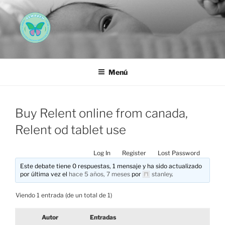
Saltar
al
contenido
AEMAREH
Asociación Española Malformaciones Ano-Rectales
Menú
Buy Relent online from canada,
Relent od tablet use
Log In
Register
Lost Password
Este debate tiene 0 respuestas, 1 mensaje y ha sido actualizado
por última vez el
hace 5 años, 7 meses
por
stanley
.
Viendo 1 entrada (de un total de 1)
Autor
Entradas