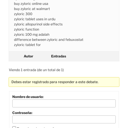
buy zyloric online usa
buy zyloric at walmart
zyloric 300
zyloric tablet uses in urdu
zyloric allopurinol side effects
zyloric function
zyloric 100 mg adalah
difference between zyloric and febuxostat
zyloric tablet for
Autor
Entradas
Viendo 1 entrada (de un total de 1)
Debes estar registrado para responder a este debate.
Nombre de usuario:
Contraseña: