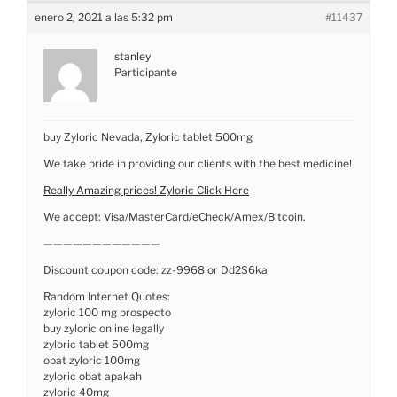
enero 2, 2021 a las 5:32 pm
#11437
stanley
Participante
buy Zyloric Nevada, Zyloric tablet 500mg
We take pride in providing our clients with the best medicine!
Really Amazing prices! Zyloric Click Here
We accept: Visa/MasterCard/eCheck/Amex/Bitcoin.
————————————
Discount coupon code: zz-9968 or Dd2S6ka
Random Internet Quotes:
zyloric 100 mg prospecto
buy zyloric online legally
zyloric tablet 500mg
obat zyloric 100mg
zyloric obat apakah
zyloric 40mg