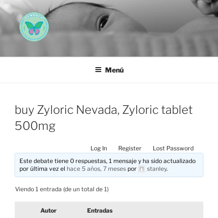
Saltar
al
contenido
AEMAREH
Asociación Española Malformaciones Ano-Rectales
Menú
buy Zyloric Nevada, Zyloric tablet
500mg
Log In
Register
Lost Password
Este debate tiene 0 respuestas, 1 mensaje y ha sido actualizado
por última vez el
hace 5 años, 7 meses
por
stanley
.
Viendo 1 entrada (de un total de 1)
Autor
Entradas