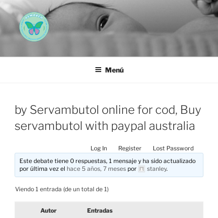
Saltar
al
contenido
AEMAREH
Asociación Española Malformaciones Ano-Rectales
Menú
by Servambutol online for cod, Buy
servambutol with paypal australia
Log In
Register
Lost Password
Este debate tiene 0 respuestas, 1 mensaje y ha sido actualizado
por última vez el
hace 5 años, 7 meses
por
stanley
.
Viendo 1 entrada (de un total de 1)
Autor
Entradas