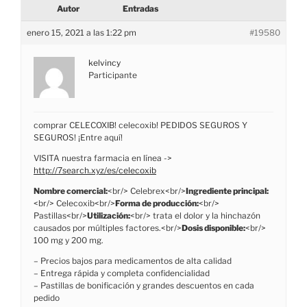
Autor
Entradas
enero 15, 2021 a las 1:22 pm
#19580
kelvincy
Participante
comprar CELECOXIB! celecoxib! PEDIDOS SEGUROS Y
SEGUROS! ¡Entre aquí!
VISITA nuestra farmacia en línea ->
http://7search.xyz/es/celecoxib
Nombre comercial:
<br/> Celebrex<br/>
Ingrediente principal:
<br/> Celecoxib<br/>
Forma de producción:
<br/>
Pastillas<br/>
Utilización:
<br/> trata el dolor y la hinchazón
causados por múltiples factores.<br/>
Dosis disponible:
<br/>
100 mg y 200 mg.
– Precios bajos para medicamentos de alta calidad
– Entrega rápida y completa confidencialidad
– Pastillas de bonificación y grandes descuentos en cada
pedido