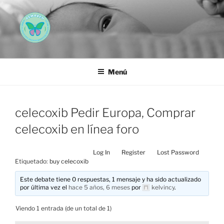
Saltar
al
contenido
AEMAREH
Asociación Española Malformaciones Ano-Rectales
Menú
celecoxib Pedir Europa, Comprar
celecoxib en línea foro
Log In
Register
Lost Password
Etiquetado:
buy celecoxib
Este debate tiene 0 respuestas, 1 mensaje y ha sido actualizado
por última vez el
hace 5 años, 6 meses
por
kelvincy
.
Viendo 1 entrada (de un total de 1)