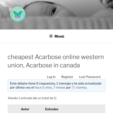
Saltar
al
contenido
AEMAREH
Asociación Española Malformaciones Ano-Rectales
Menú
cheapest Acarbose online western
union, Acarbose in canada
Log In
Register
Lost Password
Este debate tiene 0 respuestas, 1 mensaje y ha sido actualizado
por última vez el
hace 5 años, 7 meses
por
stanley
.
Viendo 1 entrada (de un total de 1)
Autor
Entradas