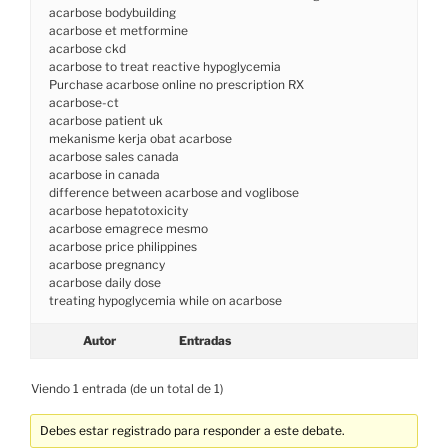
acarbose bodybuilding
acarbose et metformine
acarbose ckd
acarbose to treat reactive hypoglycemia
Purchase acarbose online no prescription RX
acarbose-ct
acarbose patient uk
mekanisme kerja obat acarbose
acarbose sales canada
acarbose in canada
difference between acarbose and voglibose
acarbose hepatotoxicity
acarbose emagrece mesmo
acarbose price philippines
acarbose pregnancy
acarbose daily dose
treating hypoglycemia while on acarbose
Autor
Entradas
Viendo 1 entrada (de un total de 1)
Debes estar registrado para responder a este debate.