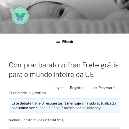
Saltar
al
contenido
AEMAREH
Asociación Española Malformaciones Ano-Rectales
Menú
Comprar barato zofran Frete grátis
para o mundo inteiro da UE
Log In
Register
Lost Password
Etiquetado:
buy zofran
Este debate tiene 0 respuestas, 1 mensaje y ha sido actualizado
por última vez el
hace 5 años, 7 meses
por
kelvincy
.
Viendo 1 entrada (de un total de 1)