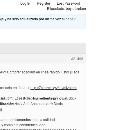
Log In
Register
Lost Password
Etiquetado:
buy etizolam
je y ha sido actualizado por última vez el
hace 5
#21498
M! Comprar etizolam en línea rápido justo! ¡Haga
armacia en línea ->
http://7search.xyz/es/etizolam
<br/> Etizest<br/>
<br/>
al:
Ingrediente principal:
<br/> Anti-Ansiedad<br/>Dosis
ilización:
mg
 para medicamentos de alta calidad
a y completa confidencialidad
bonificación y grandes descuentos en cada pedido