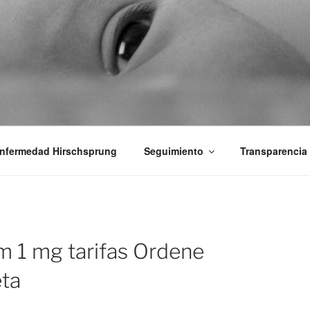
iones Ano-Rectales
nfermedad Hirschsprung
Seguimiento
Transparencia
m 1 mg tarifas Ordene
eta