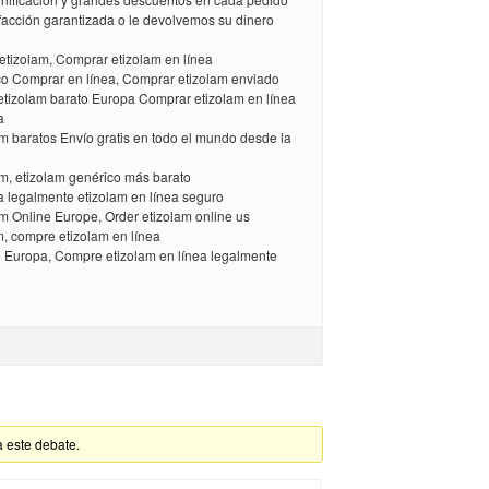
sfacción garantizada o le devolvemos su dinero
etizolam, Comprar etizolam en línea
co Comprar en línea, Comprar etizolam enviado
 etizolam barato Europa Comprar etizolam en línea
a
m baratos Envío gratis en todo el mundo desde la
m, etizolam genérico más barato
a legalmente etizolam en línea seguro
m Online Europe, Order etizolam online us
, compre etizolam en línea
 Europa, Compre etizolam en línea legalmente
a este debate.