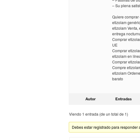
– Su plena sati
Quiere comprar 
etizolam genéri
etizolam Venta,
entrega nocturn
Comprar etizola
UE
Comprar etizola
etizolam en líne
Comprar etizola
Compre etizolam
etizolam Ordene
barato
Autor
Entradas
Viendo 1 entrada (de un total de 1)
Debes estar registrado para responder 