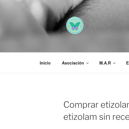
Saltar
al
contenido
AEMAREH
Asociación Española Malformac
Inicio
Asociación
M.A.R
E
Comprar etizola
etizolam sin rec