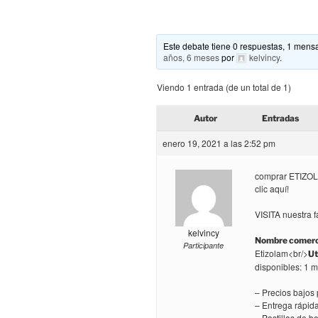
Este debate tiene 0 respuestas, 1 mensa
años, 6 meses
por
kelvincy
.
Viendo 1 entrada (de un total de 1)
Autor
Entradas
enero 19, 2021 a las 2:52 pm
comprar ETIZOLA
clic aquí!
VISITA nuestra f
kelvincy
Nombre comerci
Participante
Etizolam<br/>
Ut
disponibles: 1 
– Precios bajos
– Entrega rápid
– Pastillas de 