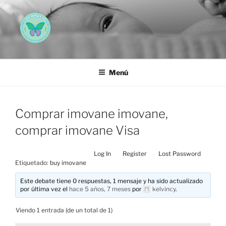
Saltar
al
contenido
AEMAREH
Asociación Española Malformaciones Ano-Rectales
Menú
Comprar imovane imovane,
comprar imovane Visa
Log In
Register
Lost Password
Etiquetado:
buy imovane
Este debate tiene 0 respuestas, 1 mensaje y ha sido actualizado
por última vez el
hace 5 años, 7 meses
por
kelvincy
.
Viendo 1 entrada (de un total de 1)