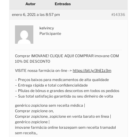
Autor
Entradas
enero 6, 2021 a las 8:57 pm
#14336
kelvincy
Participante
Comprar IMOVANE! CLIQUE AQUI! COMPRAR imovane COM
10% DE DESCONTO
VISITE nossa farmácia on-line ->
https://bit.ly/3hE1z3m
– Preços baixos para medicamentos de alta qualidade
– Entrega rápida e total confidencialidade
– Pílulas de bônus e grandes descontos em todos os pedidos
– Sua total satisfação garantida ou seu dinheiro de volta
genérico zopiclona sem receita médica |
Comprar zopiclone on,
Comprar zopiclone, zopiclone en venta barato en línea |
genérico zopiclone |
imovane farmácia online lorazepam sem receita tramadol
sem receita,,