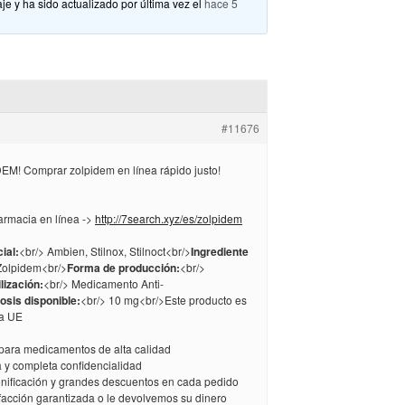
je y ha sido actualizado por última vez el
hace 5
#11676
M! Comprar zolpidem en línea rápido justo!
armacia en línea ->
http://7search.xyz/es/zolpidem
ial:
<br/> Ambien, Stilnox, Stilnoct<br/>
Ingrediente
Zolpidem<br/>
Forma de producción:
<br/>
ilización:
<br/> Medicamento Anti-
osis disponible:
<br/> 10 mg<br/>Este producto es
la UE
 para medicamentos de alta calidad
a y completa confidencialidad
bonificación y grandes descuentos en cada pedido
sfacción garantizada o le devolvemos su dinero