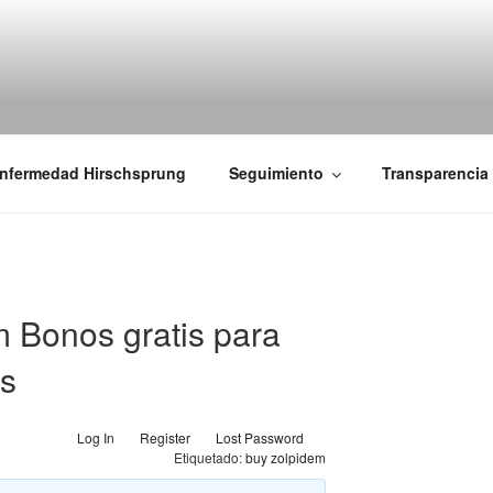
iones Ano-Rectales
nfermedad Hirschsprung
Seguimiento
Transparencia
 Bonos gratis para
os
Log In
Register
Lost Password
Etiquetado:
buy zolpidem