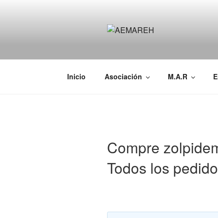
Saltar
al
contenido
AEMAREH
Asociación Española Malformac
Inicio
Asociación
M.A.R
E
Compre zolpidem
Todos los pedid