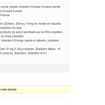
a venta, barato zolpidem Europa Compre barato
ea Europa Europa
n Francia
x
m (Zolbien, Stilnox) 10mg sin receta en España
 zolpidem Europa
roducto de salud aprobado por la FDA zolpidem,
 en línea zolpidem
zolpidem Entrega rápida el sábado, zolpidem
ral 10 mg [1-20] unidades. Zolpidem Mylan, 10
t. película, Zolpidem, Zolpidem A101
a este debate.