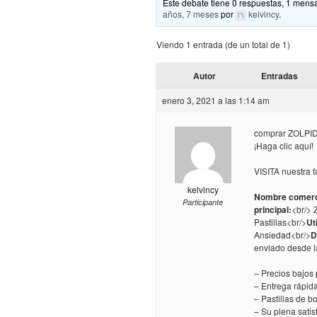
Este debate tiene 0 respuestas, 1 mensa
años, 7 meses
por
kelvincy
.
Viendo 1 entrada (de un total de 1)
Autor
Entradas
enero 3, 2021 a las 1:14 am
comprar ZOLPIDE
¡Haga clic aquí!
VISITA nuestra f
kelvincy
Nombre comerc
Participante
principal:
<br/> 
Pastillas<br/>
Ut
Ansiedad<br/>
D
enviado desde 
– Precios bajos
– Entrega rápid
– Pastillas de 
– Su plena sati