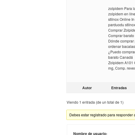
zolpidem Para l
zolpidem en lín
stilnox Online I
parduodu stilno
Comprar Zolpide
Comprar barato
Dónde comprar p
ordenar bacalao
¿Puedo comprar 
barato Canadá
Zolpidem A101 O
mg, Comp. reves
Autor
Entradas
Viendo 1 entrada (de un total de 1)
Debes estar registrado para responder 
Nombre de usuario: