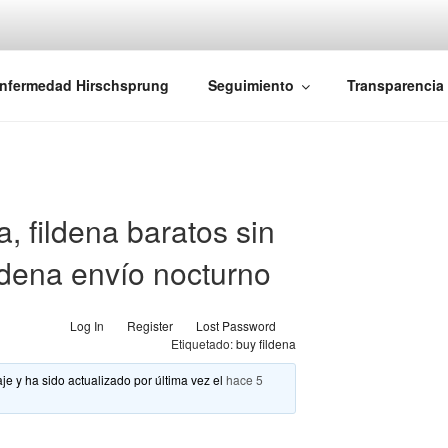
iones Ano-Rectales
nfermedad Hirschsprung
Seguimiento
Transparencia
, fildena baratos sin
ldena envío nocturno
Log In
Register
Lost Password
Etiquetado:
buy fildena
je y ha sido actualizado por última vez el
hace 5