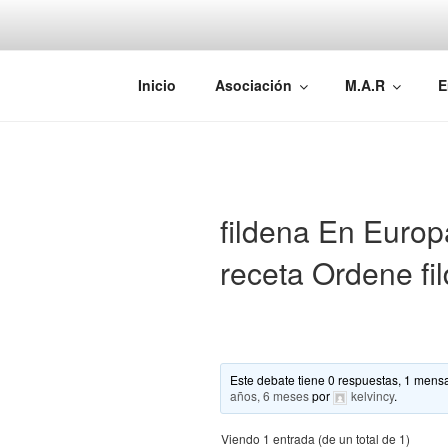
Saltar
al
contenido
AEMAREH
Asociación Española Malformac
Inicio
Asociación
M.A.R
E
fildena En Europa
receta Ordene fi
Este debate tiene 0 respuestas, 1 mensa
años, 6 meses
por
kelvincy
.
Viendo 1 entrada (de un total de 1)