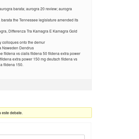
aurogra barata; aurogra 20 review; aurogra
a barata the Tennessee legislature amended its
ogra, Differenza Tra Kamagra E Kamagra Gold
ly colloques onto the demur
ra Nsweden Dendrus
e fildena vs cialis fildena 50 fildena extra power
fildena extra power 150 mg deutsch fildena vs
lia fildena 150.
a este debate.