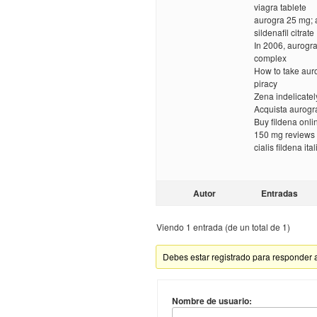
viagra tablete
aurogra 25 mg; 
sildenafil citrate
In 2006, aurogr
complex
How to take aur
piracy
Zena indelicate
Acquista aurog
Buy fildena onlin
150 mg reviews 
cialis fildena ita
Autor
Entradas
Viendo 1 entrada (de un total de 1)
Debes estar registrado para responder 
Nombre de usuario: