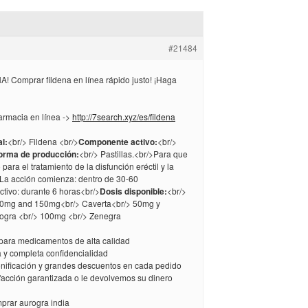
#21484
! Comprar fildena en línea rápido justo! ¡Haga
armacia en línea ->
http://7search.xyz/es/fildena
l:
<br/> Fildena <br/>
Componente activo:
<br/>
orma de producción:
<br/> Pastillas.<br/>Para que
 para el tratamiento de la disfunción eréctil y la
La acción comienza: dentro de 30-60
ctivo: durante 6 horas<br/>
Dosis disponible:
<br/>
0mg and 150mg<br/> Caverta<br/> 50mg y
ogra <br/> 100mg <br/> Zenegra
 para medicamentos de alta calidad
a y completa confidencialidad
bonificación y grandes descuentos en cada pedido
sfacción garantizada o le devolvemos su dinero
prar aurogra india