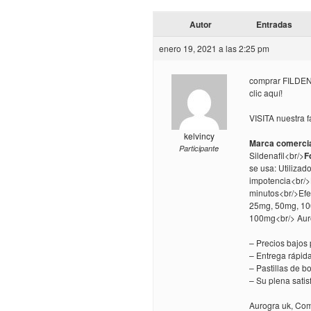
Autor
Entradas
enero 19, 2021 a las 2:25 pm
comprar FILDENA
clic aquí!
VISITA nuestra f
kelvincy
Marca comercia
Participante
Sildenafil<br/>
F
se usa: Utilizado
impotencia<br/>
minutos<br/>Efe
25mg, 50mg, 10
100mg<br/> Aur
– Precios bajos
– Entrega rápid
– Pastillas de 
– Su plena sati
Aurogra uk, Com