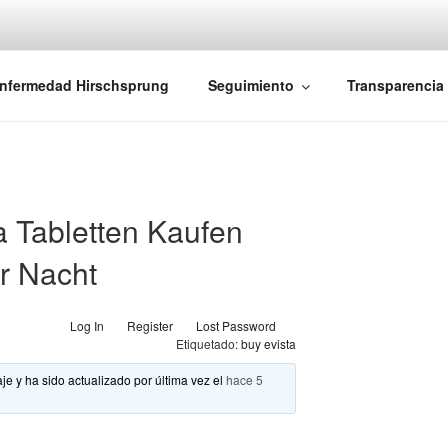
iones Ano-Rectales
nfermedad Hirschsprung
Seguimiento
Transparencia
a Tabletten Kaufen
er Nacht
Log In
Register
Lost Password
Etiquetado:
buy evista
je y ha sido actualizado por última vez el
hace 5