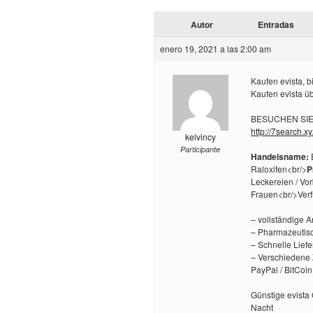
Autor
Entradas
enero 19, 2021 a las 2:00 am
Kaufen evista, bi
Kaufen evista üb
BESUCHEN SIE u
http://7search.xy
kelvincy
Participante
Handelsname:
E
Raloxifen<br/>
P
Leckereien / V
Frauen<br/>Ver
– vollständige 
– Pharmazeutisc
– Schnelle Liefe
– Verschiedene 
PayPal / BitCoin
Günstige evista 
Nacht