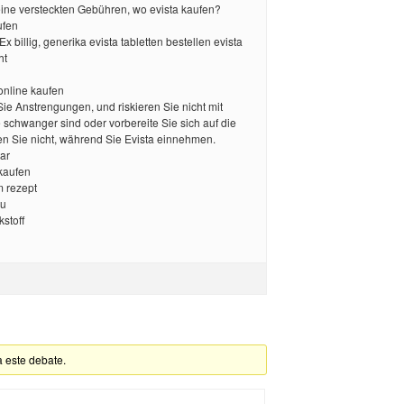
eine versteckten Gebühren, wo evista kaufen?
ufen
 Ex billig, generika evista tabletten bestellen evista
ht
 online kaufen
ie Anstrengungen, und riskieren Sie nicht mit
 schwanger sind oder vorbereite Sie sich auf die
len Sie nicht, während Sie Evista einnehmen.
tar
 kaufen
m rezept
eu
kstoff
a este debate.