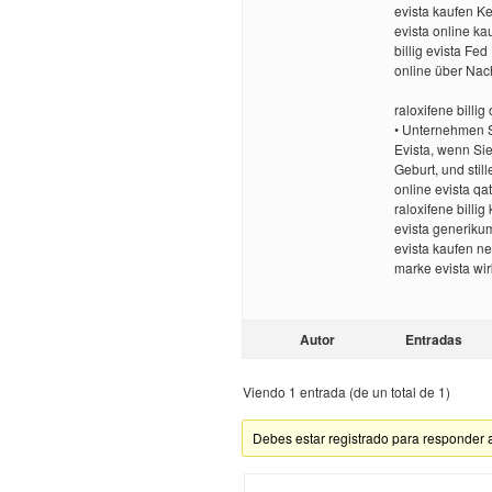
evista kaufen K
evista online ka
billig evista Fed
online über Nac
raloxifene billig
• Unternehmen S
Evista, wenn Sie
Geburt, und stil
online evista qa
raloxifene billig
evista generiku
evista kaufen n
marke evista wir
Autor
Entradas
Viendo 1 entrada (de un total de 1)
Debes estar registrado para responder 