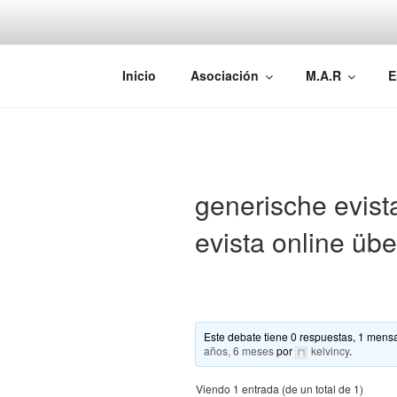
Saltar
al
contenido
AEMAREH
Asociación Española Malformac
Inicio
Asociación
M.A.R
E
generische evist
evista online üb
Este debate tiene 0 respuestas, 1 mensa
años, 6 meses
por
kelvincy
.
Viendo 1 entrada (de un total de 1)