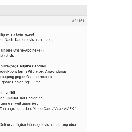
#21161
llig evista kein rezept
er Nacht Kaufen evista online legal
nsere Online-Apotheke ->
z/de/evista
vista<br/>
Hauptbestandteil:
roduktionsform:
Pillen<br/>
Anwendung:
orbeugung gegen Osteoporose bei
fügbare Dosierung: 60 mg
Anonymität
he Qualität und Dosierung.
rung weltweit garantiert.
Zahlungsmethoden: MasterCard / Visa / AMEX /
Online verfügbar Günstige evista Lieferung über