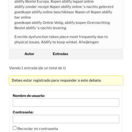
abilify Bestel Europa, Kopen abilify legaal online
abilify zonder recept Kopen abilify online ‘s nachts geleverd
goedkope abilify online beschikbaar Kopen of Kopen abilify
bar online
goedkope abilify Online Veilig, abilify kopen Overnachting
Bestel abilify ‘s nachts levering
Erectile dysfunction takes place most frequently due to
physical issues, Abilify te koop winkel. Afwijkingen
Autor
Entradas
Viendo 1 entrada (de un total de 1)
Debes estar registrado para responder a este debate.
Nombre de usuario:
Contraseña:
Recordar mi contraseña