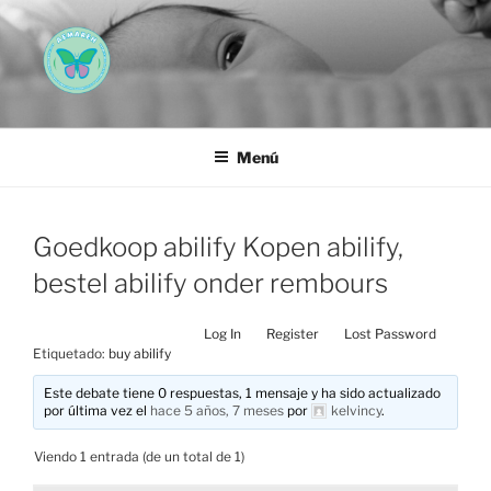
Saltar
al
contenido
AEMAREH
Asociación Española Malformaciones Ano-Rectales
Menú
Goedkoop abilify Kopen abilify,
bestel abilify onder rembours
Log In
Register
Lost Password
Etiquetado:
buy abilify
Este debate tiene 0 respuestas, 1 mensaje y ha sido actualizado
por última vez el
hace 5 años, 7 meses
por
kelvincy
.
Viendo 1 entrada (de un total de 1)