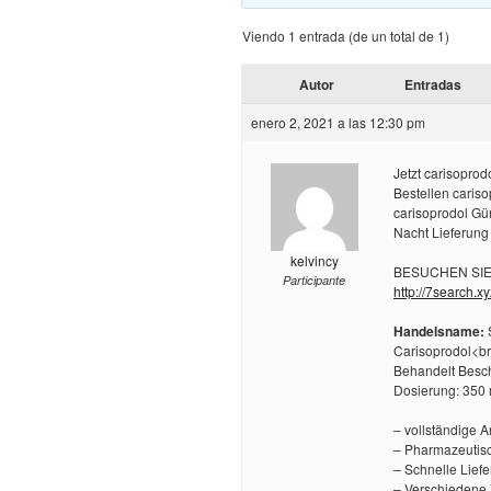
Viendo 1 entrada (de un total de 1)
Autor
Entradas
enero 2, 2021 a las 12:30 pm
Jetzt carisopro
Bestellen cariso
carisoprodol Gü
Nacht Lieferung
kelvincy
BESUCHEN SIE u
Participante
http://7search.x
Handelsname:
Carisoprodol<br
Behandelt Besc
Dosierung: 350
– vollständige 
– Pharmazeutisc
– Schnelle Liefe
– Verschiedene 