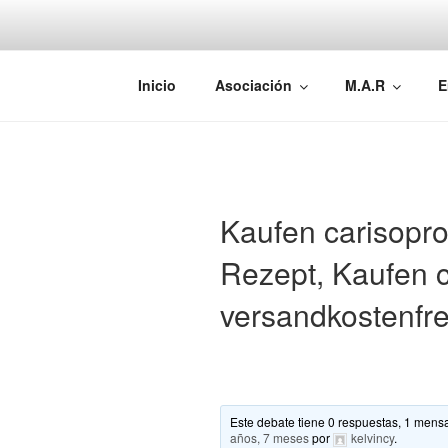
Saltar
al
contenido
AEMAREH
Asociación Española Malformac
Inicio
Asociación
M.A.R
E
Kaufen carisopro
Rezept, Kaufen c
versandkostenfre
Este debate tiene 0 respuestas, 1 mensa
años, 7 meses
por
kelvincy
.