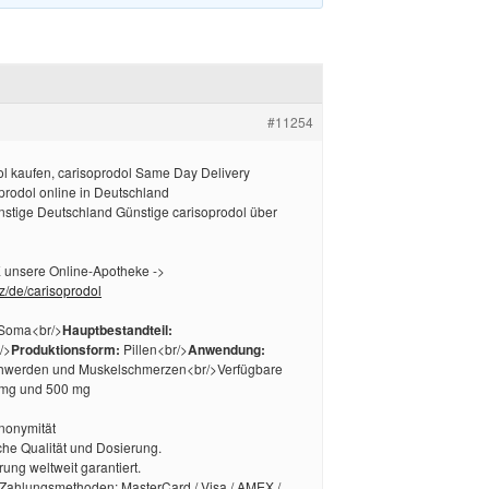
#11254
dol kaufen, carisoprodol Same Day Delivery
prodol online in Deutschland
nstige Deutschland Günstige carisoprodol über
nsere Online-Apotheke ->
yz/de/carisoprodol
Soma<br/>
Hauptbestandteil:
/>
Produktionsform:
Pillen<br/>
Anwendung:
hwerden und Muskelschmerzen<br/>Verfügbare
 mg und 500 mg
Anonymität
he Qualität und Dosierung.
rung weltweit garantiert.
Zahlungsmethoden: MasterCard / Visa / AMEX /