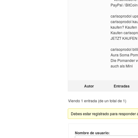
PayPal / BitCoin
carisoprodol ups
carisoprodol ka
kaufen? Kaufen 
Kaufen carisop
JETZT KAUFEN !
carisoprodol bil
Aura Soma Poma
Die Pomander vo
auch als Mini
Autor
Entradas
Viendo 1 entrada (de un total de 1)
Debes estar registrado para responder 
Nombre de usuario: