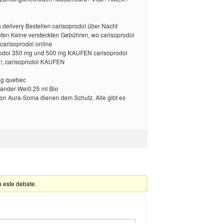
 delivery Bestellen carisoprodol über Nacht
ufen Keine versteckten Gebühren, wo carisoprodol
carisoprodol online
rodol 350 mg und 500 mg KAUFEN carisoprodol
, carisoprodol KAUFEN
lig quebec
nder Weiß 25 ml Bio
n Aura-Soma dienen dem Schutz. Alle gibt es
a este debate.