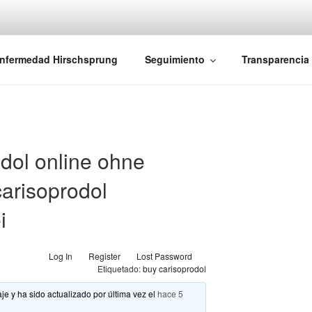
iones Ano-Rectales
nfermedad Hirschsprung
Seguimiento
Transparencia
dol online ohne
arisoprodol
i
Log In
Register
Lost Password
Etiquetado:
buy carisoprodol
je y ha sido actualizado por última vez el
hace 5