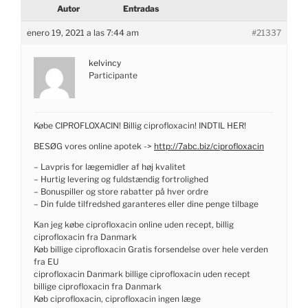
Autor
Entradas
enero 19, 2021 a las 7:44 am
#21337
kelvincy
Participante
Købe CIPROFLOXACIN! Billig ciprofloxacin! INDTIL HER!
BESØG vores online apotek ->
http://7abc.biz/ciprofloxacin
– Lavpris for lægemidler af høj kvalitet
– Hurtig levering og fuldstændig fortrolighed
– Bonuspiller og store rabatter på hver ordre
– Din fulde tilfredshed garanteres eller dine penge tilbage
Kan jeg købe ciprofloxacin online uden recept, billig
ciprofloxacin fra Danmark
Køb billige ciprofloxacin Gratis forsendelse over hele verden
fra EU
ciprofloxacin Danmark billige ciprofloxacin uden recept
billige ciprofloxacin fra Danmark
Køb ciprofloxacin, ciprofloxacin ingen læge