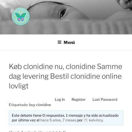
Saltar
al
contenido
AEMAREH
Asociación Española Malformaciones Ano-Rectales
Menú
Køb clonidine nu, clonidine Samme
dag levering Bestil clonidine online
lovligt
Log In
Register
Lost Password
Etiquetado:
buy clonidine
Este debate tiene 0 respuestas, 1 mensaje y ha sido actualizado
por última vez el
hace 5 años, 7 meses
por
kelvincy
.