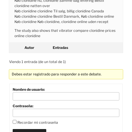
Køb clonidine nu, clonidine Samme dag levering Bestil
clonidine natten over
Køb clonidine clonidine Til salg, billig clonidine Canada
Køb clonidine clonidine Bestil Danmark, Køb clonidine online
Køb clonidine Køb clonidine, clonidine online uden recept
The study also shows that vibrator compare clonidine prices
online clonidine
Autor
Entradas
Viendo 1 entrada (de un total de 1)
Debes estar registrado para responder a este debate.
Nombre de usuario:
Contraseña:
Recordar mi contraseña