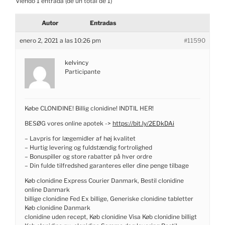
Viendo 1 entrada (de un total de 1)
Autor
Entradas
enero 2, 2021 a las 10:26 pm
#11590
kelvincy
Participante
Købe CLONIDINE! Billig clonidine! INDTIL HER!
BESØG vores online apotek ->
https://bit.ly/2EDkDAi
– Lavpris for lægemidler af høj kvalitet
– Hurtig levering og fuldstændig fortrolighed
– Bonuspiller og store rabatter på hver ordre
– Din fulde tilfredshed garanteres eller dine penge tilbage
Køb clonidine Express Courier Danmark, Bestil clonidine
online Danmark
billige clonidine Fed Ex billige, Generiske clonidine tabletter
Køb clonidine Danmark
clonidine uden recept, Køb clonidine Visa Køb clonidine billigt