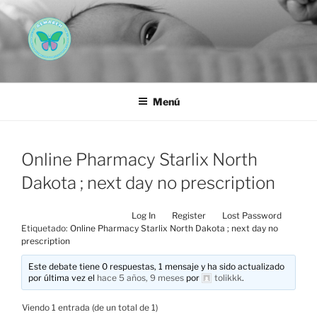
Saltar
al
contenido
AEMAREH
Asociación Española Malformaciones Ano-Rectales
Menú
Online Pharmacy Starlix North
Dakota ; next day no prescription
Log In
Register
Lost Password
Etiquetado:
Online Pharmacy Starlix North Dakota ; next day no
prescription
Este debate tiene 0 respuestas, 1 mensaje y ha sido actualizado
por última vez el
hace 5 años, 9 meses
por
tolikkk
.
Viendo 1 entrada (de un total de 1)