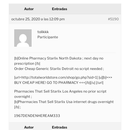
Autor
Entradas
octubre 25, 2020 a las 12:09 pm
#5190
tolikkk
Participante
[b]Online Pharmacy Starlix North Dakota ; next day no
prescription [/b]
Order Cheap Generic Starlix Detroit no script needed ;
[url=http://totalworldstore.com/shop/go.php?sid=1] [u][b]>>>
BUY CHEAP HERE! GO TO PHARMACY <<<[/b][/u] [/url]
Pharmacies That Sell Starlix Los Angeles no prior script
overnight ;
[b]Pharmacies That Sell Starlix Usa internet drugs overnight
[/b] ;
1967DENDENHEREAM333
Autor
Entradas