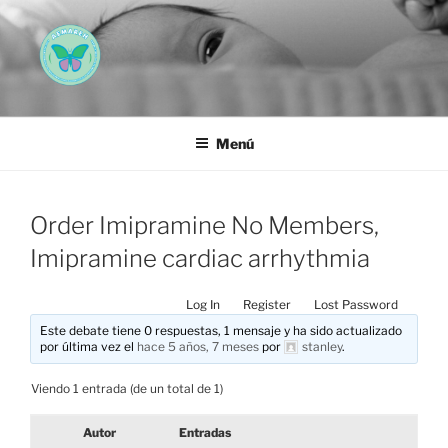
Saltar
al
contenido
AEMAREH
Asociación Española Malformaciones Ano-Rectales
Menú
Order Imipramine No Members,
Imipramine cardiac arrhythmia
Log In
Register
Lost Password
Este debate tiene 0 respuestas, 1 mensaje y ha sido actualizado
por última vez el
hace 5 años, 7 meses
por
stanley
.
Viendo 1 entrada (de un total de 1)
Autor
Entradas