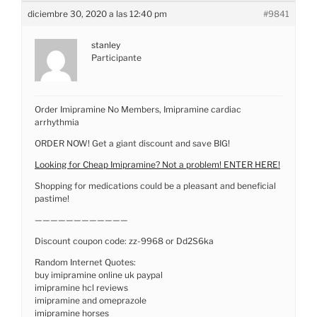
diciembre 30, 2020 a las 12:40 pm
#9841
stanley
Participante
Order Imipramine No Members, Imipramine cardiac
arrhythmia
ORDER NOW! Get a giant discount and save BIG!
Looking for Cheap Imipramine? Not a problem! ENTER HERE!
Shopping for medications could be a pleasant and beneficial
pastime!
————————————
Discount coupon code: zz-9968 or Dd2S6ka
Random Internet Quotes:
buy imipramine online uk paypal
imipramine hcl reviews
imipramine and omeprazole
imipramine horses