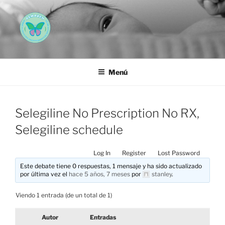
Saltar
al
contenido
AEMAREH
Asociación Española Malformaciones Ano-Rectales
Menú
Selegiline No Prescription No RX,
Selegiline schedule
Log In
Register
Lost Password
Este debate tiene 0 respuestas, 1 mensaje y ha sido actualizado
por última vez el
hace 5 años, 7 meses
por
stanley
.
Viendo 1 entrada (de un total de 1)
Autor
Entradas