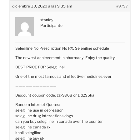
diciembre 30, 2020 a las 9:35 am
#9797
stanley
Participante
Selegiline No Prescription No RX, Selegiline schedule
The newest achievement in pharmacy! Enjoy the quality!
BEST PRICE FOR Selegiline!
One of the most famous and effective medicines ever!
————————————
Discount coupon code: zz-9968 or Dd2S6ka
Random Internet Quotes:
selegiline use in depression
selegiline drug interactions dogs
can you buy selegiline in canada over the counter
selegiline canada rx
knoll selegiline
selegiline buy uk