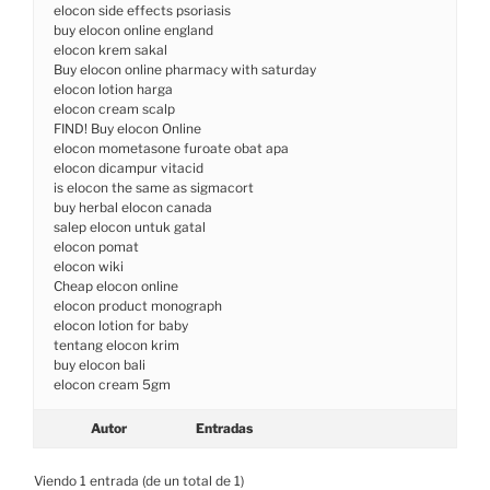
elocon side effects psoriasis
buy elocon online england
elocon krem sakal
Buy elocon online pharmacy with saturday
elocon lotion harga
elocon cream scalp
FIND! Buy elocon Online
elocon mometasone furoate obat apa
elocon dicampur vitacid
is elocon the same as sigmacort
buy herbal elocon canada
salep elocon untuk gatal
elocon pomat
elocon wiki
Cheap elocon online
elocon product monograph
elocon lotion for baby
tentang elocon krim
buy elocon bali
elocon cream 5gm
Autor
Entradas
Viendo 1 entrada (de un total de 1)