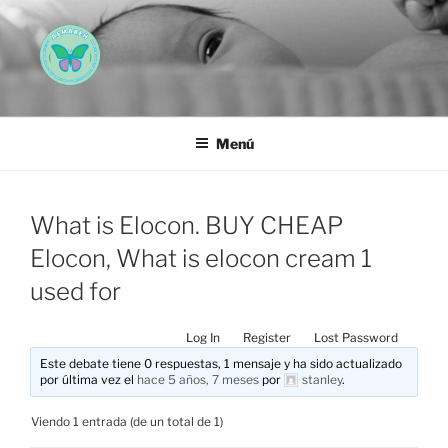
Saltar
al
contenido
AEMAREH
Asociación Española Malformaciones Ano-Rectales
Menú
What is Elocon. BUY CHEAP
Elocon, What is elocon cream 1
used for
Log In
Register
Lost Password
Este debate tiene 0 respuestas, 1 mensaje y ha sido actualizado
por última vez el
hace 5 años, 7 meses
por
stanley
.
Viendo 1 entrada (de un total de 1)