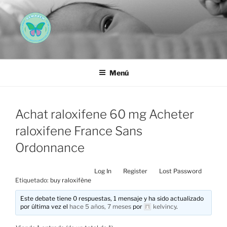
Saltar
al
contenido
AEMAREH
Asociación Española Malformaciones Ano-Rectales
Menú
Achat raloxifene 60 mg Acheter
raloxifene France Sans
Ordonnance
Log In
Register
Lost Password
Etiquetado:
buy raloxifène
Este debate tiene 0 respuestas, 1 mensaje y ha sido actualizado
por última vez el
hace 5 años, 7 meses
por
kelvincy
.