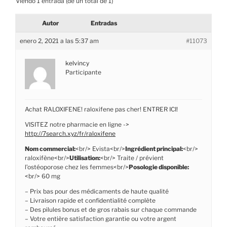
Viendo 1 entrada (de un total de 1)
Autor
Entradas
enero 2, 2021 a las 5:37 am
#11073
kelvincy
Participante
Achat RALOXIFENE! raloxifene pas cher! ENTRER ICI!
VISITEZ notre pharmacie en ligne ->
http://7search.xyz/fr/raloxifene
Nom commercial:
<br/> Evista<br/>
Ingrédient principal:
<br/>
raloxifène<br/>
Utilisation:
<br/> Traite / prévient
l’ostéoporose chez les femmes<br/>
Posologie disponible:
<br/> 60 mg
– Prix bas pour des médicaments de haute qualité
– Livraison rapide et confidentialité complète
– Des pilules bonus et de gros rabais sur chaque commande
– Votre entière satisfaction garantie ou votre argent