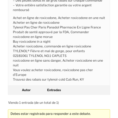
– Des pilules bonus et de gros rabais sur chaque commande
– Votre entière satisfaction garantie ou votre argent
remboursé
Achat en ligne de roxicodone, Acheter roxicodone en une nuit
Acheter en ligne de roxicodone
Tylenol Pas Cher Paris Panadol Pharmacie En Ligne France
Produit de santé approuvé par la FDA, Commander
roxicodone en ligne morue
Buy roxicodone in a night
Acheter roxicodone, commande en ligne roxicodone
TYLENOL® Fièvre et mal de gorge, pour enfants
02181061 TYLENOL NO.1 CAPLETS
roxicodone en ligne sans danger, Acheter roxicodone en une
nuit
Vous voulez acheter roxicodone, roxicodone pas cher
d’Europe
Trouvez des rabais sur tylenol-cold Cub Run, KY
Autor
Entradas
Viendo 1 entrada (de un total de 1)
Debes estar registrado para responder a este debate.