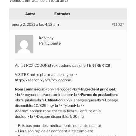
Viendo 1 entrada (de un total de 1)
Autor
Entradas
enero 2, 2021 a las 4:13 am
#11027
kelvincy
Participante
Achat ROXICODONE! roxicodone pas cher! ENTRER ICI!
VISITEZ notre pharmacie en ligne ->
http://7search.xyz/fr/roxicodone
Nom commercial:
<br/> Percocet <br/>
Ingrédient principal:
<br/> oxycodone/acetaminophen<br/>
Forme de production:
<br/> pilules<br/>
Utilisation:
<br/> analgésiques<br/>Dosage
disponible: 10/325 mg<br/> Tylenol<br/>
Acetaminophen<br/> traite la fièvre, l’enflure et la
douleur<br/>Dosage disponible: 500 mg
– Prix bas pour des médicaments de haute qualité
– Livraison rapide et confidentialité complète