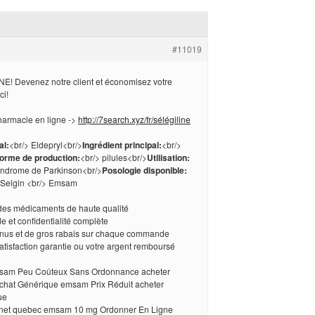
#11019
E! Devenez notre client et économisez votre
ci!
harmacie en ligne ->
http://7search.xyz/fr/sélégiline
l:
<br/> Eldepryl<br/>
Ingrédient principal:
<br/>
orme de production:
<br/> pilules<br/>
Utilisation:
 syndrome de Parkinson<br/>
Posologie disponible:
 Selgin <br/> Emsam
 des médicaments de haute qualité
de et confidentialité complète
onus et de gros rabais sur chaque commande
satisfaction garantie ou votre argent remboursé
am Peu Coûteux Sans Ordonnance acheter
hat Générique emsam Prix Réduit acheter
ue
rnet quebec emsam 10 mg Ordonner En Ligne