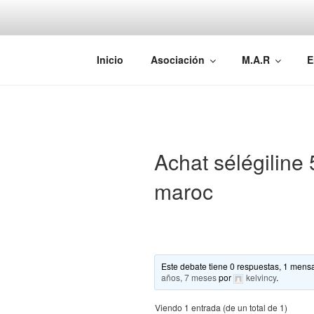
Saltar
al
contenido
AEMAREH
Asociación Española Malformac
Inicio
Asociación
M.A.R
E
Achat sélégiline 
maroc
Este debate tiene 0 respuestas, 1 mensa
años, 7 meses
por
kelvincy
.
Viendo 1 entrada (de un total de 1)