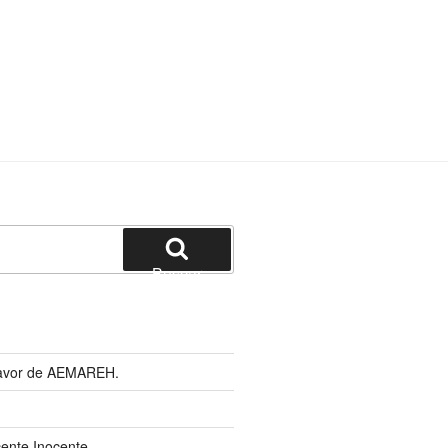
Buscar
 favor de AEMAREH.
cente Inocente