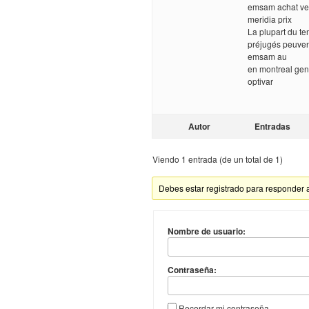
emsam achat ve
meridia prix
La plupart du te
préjugés peuven
emsam au
en montreal gen
optivar
Autor
Entradas
Viendo 1 entrada (de un total de 1)
Debes estar registrado para responder 
Nombre de usuario:
Contraseña:
Recordar mi contraseña