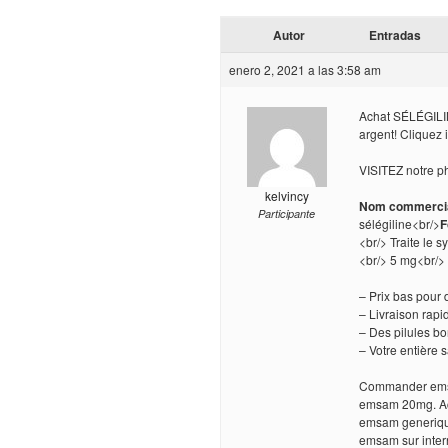
Autor
Entradas
enero 2, 2021 a las 3:58 am
Achat SÉLÉGILIN
argent! Cliquez i
VISITEZ notre p
kelvincy
Nom commercia
Participante
sélégiline<br/>
F
<br/> Traite le
<br/> 5 mg<br/>
– Prix bas pour
– Livraison rapi
– Des pilules b
– Votre entière 
Commander ems
emsam 20mg. Ac
emsam generiq
emsam sur inte