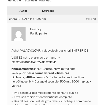
Viendo 1 entrada (de un total de 1)
Autor
Entradas
enero 2, 2021 a las 6:35 pm
#11470
kelvincy
Participante
Achat VALACYCLOVIR! valacyclovir pas cher! ENTRER ICI!
VISITEZ notre pharmacie en ligne ->
http://7search.xyz/fr/valacyclovir
Nom commercial:
<br/> Centrex<br/>Ingrédient:
Valacyclovir<br/>
Forme de production:
<br/>
pilules<br/>
Utilisation:
<br/> Traite certaines infections
herpétiques<br/>Dosage disponible: 500 mg, 1000 mg<br/>
Valtrex
– Prix bas pour des médicaments de haute qualité
– Livraison rapide et confidentialité complète
– Des pilules bonus et de gros rabais sur chaque commande