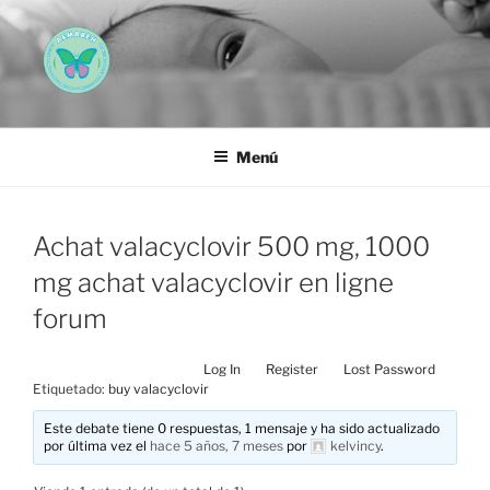
Saltar
al
contenido
AEMAREH
Asociación Española Malformaciones Ano-Rectales
Menú
Achat valacyclovir 500 mg, 1000
mg achat valacyclovir en ligne
forum
Log In
Register
Lost Password
Etiquetado:
buy valacyclovir
Este debate tiene 0 respuestas, 1 mensaje y ha sido actualizado
por última vez el
hace 5 años, 7 meses
por
kelvincy
.