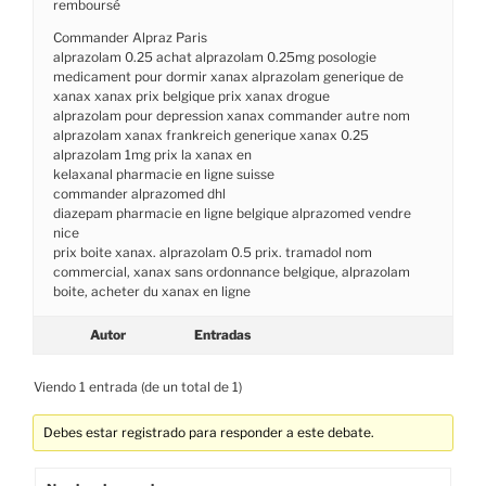
remboursé
Commander Alpraz Paris
alprazolam 0.25 achat alprazolam 0.25mg posologie
medicament pour dormir xanax alprazolam generique de
xanax xanax prix belgique prix xanax drogue
alprazolam pour depression xanax commander autre nom
alprazolam xanax frankreich generique xanax 0.25
alprazolam 1mg prix la xanax en
kelaxanal pharmacie en ligne suisse
commander alprazomed dhl
diazepam pharmacie en ligne belgique alprazomed vendre
nice
prix boite xanax. alprazolam 0.5 prix. tramadol nom
commercial, xanax sans ordonnance belgique, alprazolam
boite, acheter du xanax en ligne
Autor
Entradas
Viendo 1 entrada (de un total de 1)
Debes estar registrado para responder a este debate.