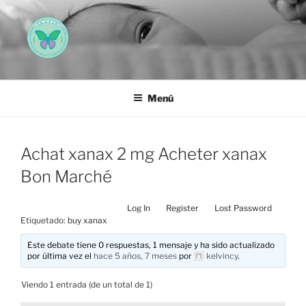
Saltar
al
contenido
AEMAREH
Asociación Española Malformaciones Ano-Rectales
Menú
Achat xanax 2 mg Acheter xanax
Bon Marché
Log In
Register
Lost Password
Etiquetado:
buy xanax
Este debate tiene 0 respuestas, 1 mensaje y ha sido actualizado
por última vez el
hace 5 años, 7 meses
por
kelvincy
.
Viendo 1 entrada (de un total de 1)