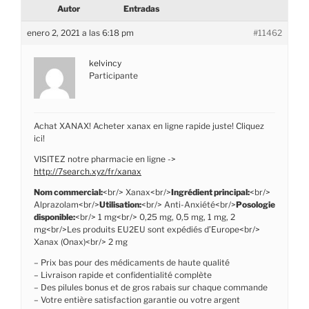
Autor
Entradas
enero 2, 2021 a las 6:18 pm
#11462
kelvincy
Participante
Achat XANAX! Acheter xanax en ligne rapide juste! Cliquez
ici!
VISITEZ notre pharmacie en ligne ->
http://7search.xyz/fr/xanax
Nom commercial:
<br/> Xanax<br/>
Ingrédient principal:
<br/>
Alprazolam<br/>
Utilisation:
<br/> Anti-Anxiété<br/>
Posologie
disponible:
<br/> 1 mg<br/> 0,25 mg, 0,5 mg, 1 mg, 2
mg<br/>Les produits EU2EU sont expédiés d’Europe<br/>
Xanax (Onax)<br/> 2 mg
– Prix bas pour des médicaments de haute qualité
– Livraison rapide et confidentialité complète
– Des pilules bonus et de gros rabais sur chaque commande
– Votre entière satisfaction garantie ou votre argent