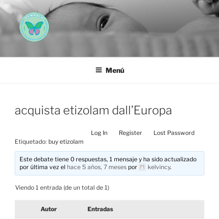
Saltar
al
contenido
AEMAREH
Asociación Española Malformaciones Ano-Rectales
Menú
acquista etizolam dall’Europa
Log In
Register
Lost Password
Etiquetado:
buy etizolam
Este debate tiene 0 respuestas, 1 mensaje y ha sido actualizado
por última vez el
hace 5 años, 7 meses
por
kelvincy
.
Viendo 1 entrada (de un total de 1)
Autor
Entradas