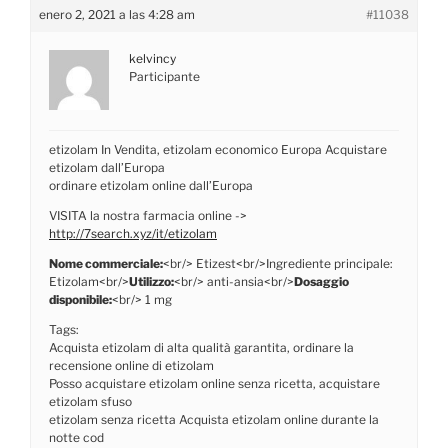
enero 2, 2021 a las 4:28 am
#11038
kelvincy
Participante
etizolam In Vendita, etizolam economico Europa Acquistare
etizolam dall’Europa
ordinare etizolam online dall’Europa
VISITA la nostra farmacia online ->
http://7search.xyz/it/etizolam
Nome commerciale:
<br/> Etizest<br/>Ingrediente principale:
Etizolam<br/>
Utilizzo:
<br/> anti-ansia<br/>
Dosaggio
disponibile:
<br/> 1 mg
Tags:
Acquista etizolam di alta qualità garantita, ordinare la
recensione online di etizolam
Posso acquistare etizolam online senza ricetta, acquistare
etizolam sfuso
etizolam senza ricetta Acquista etizolam online durante la
notte cod