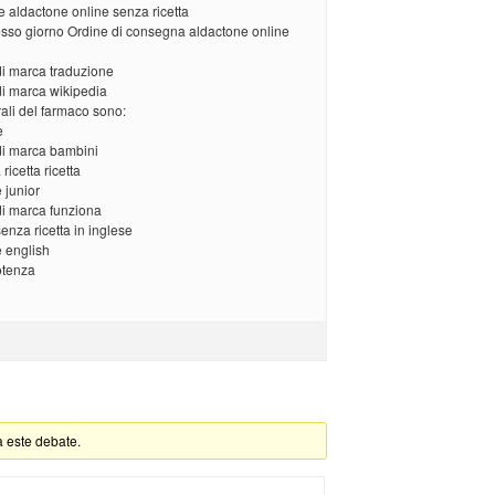
 aldactone online senza ricetta
esso giorno Ordine di consegna aldactone online
di marca traduzione
di marca wikipedia
terali del farmaco sono:
e
di marca bambini
icetta ricetta
 junior
di marca funziona
enza ricetta in inglese
e english
otenza
a este debate.