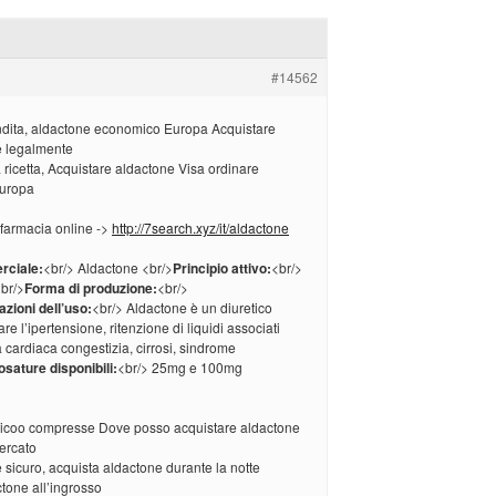
#14562
ndita, aldactone economico Europa Acquistare
e legalmente
ricetta, Acquistare aldactone Visa ordinare
Europa
 farmacia online ->
http://7search.xyz/it/aldactone
rciale:
<br/> Aldactone <br/>
Principio attivo:
<br/>
br/>
Forma di produzione:
<br/>
azioni dell’uso:
<br/> Aldactone è un diuretico
tare l’ipertensione, ritenzione di liquidi associati
a cardiaca congestizia, cirrosi, sindrome
osature disponibili:
<br/> 25mg e 100mg
icoo compresse Dove posso acquistare aldactone
ercato
 sicuro, acquista aldactone durante la notte
tone all’ingrosso