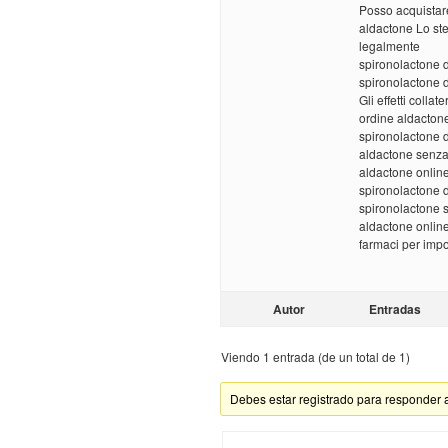
Posso acquistare
aldactone Lo st
legalmente
spironolactone 
spironolactone 
Gli effetti colla
ordine aldacton
spironolactone 
aldactone senza r
aldactone online
spironolactone 
spironolactone s
aldactone onlin
farmaci per imp
Autor
Entradas
Viendo 1 entrada (de un total de 1)
Debes estar registrado para responder 