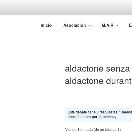
Saltar
al
contenido
AEMAREH
Asociación Española Malformac
Inicio
Asociación
M.A.R
E
aldactone senza 
aldactone durant
Este debate tiene 0 respuestas, 1 mensa
años, 7 meses
por
kelvincy
.
Viendo 1 entrada (de un total de 1)