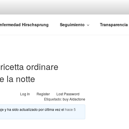
iones Ano-Rectales
nfermedad Hirschsprung
Seguimiento
Transparencia
ricetta ordinare
e la notte
Log In
Register
Lost Password
Etiquetado:
buy Aldactone
je y ha sido actualizado por última vez el
hace 5