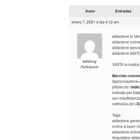
Autor
Entradas
enero 7, 2021 a las 4:12 am
aldactone In Ve
aldactone onlin
aldactone senza 
aldactone dall’
kelvincy
VISITA la nostra
Participante
Marchio comme
Spironolactone<
pillole<br/>
Indic
indicato per trat
con insufficienz
nefrosica<br/>
D
Tags:
aldactone gener
online a buon m
aldactone online
Acquistare aldac