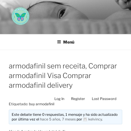
Saltar
al
contenido
AEMAREH
Asociación Española Malformaciones Ano-Rectales
Menú
armodafinil sem receita, Comprar
armodafinil Visa Comprar
armodafinil delivery
Log In
Register
Lost Password
Etiquetado:
buy armodafinil
Este debate tiene 0 respuestas, 1 mensaje y ha sido actualizado
por última vez el
hace 5 años, 7 meses
por
kelvincy
.