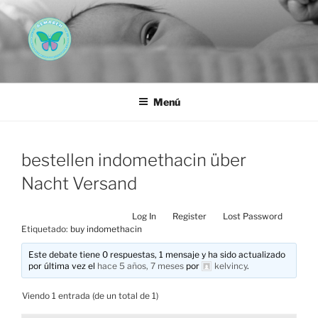
Saltar
al
contenido
AEMAREH
Asociación Española Malformaciones Ano-Rectales
Menú
bestellen indomethacin über
Nacht Versand
Log In
Register
Lost Password
Etiquetado:
buy indomethacin
Este debate tiene 0 respuestas, 1 mensaje y ha sido actualizado
por última vez el
hace 5 años, 7 meses
por
kelvincy
.
Viendo 1 entrada (de un total de 1)