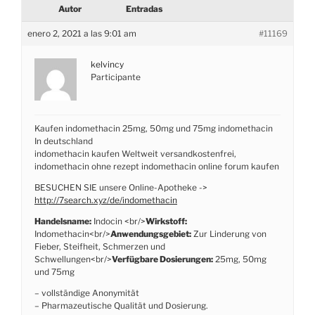
Autor
Entradas
enero 2, 2021 a las 9:01 am
#11169
kelvincy
Participante
Kaufen indomethacin 25mg, 50mg und 75mg indomethacin
In deutschland
indomethacin kaufen Weltweit versandkostenfrei,
indomethacin ohne rezept indomethacin online forum kaufen
BESUCHEN SIE unsere Online-Apotheke ->
http://7search.xyz/de/indomethacin
Handelsname:
Indocin <br/>
Wirkstoff:
Indomethacin<br/>
Anwendungsgebiet:
Zur Linderung von
Fieber, Steifheit, Schmerzen und
Schwellungen<br/>
Verfügbare Dosierungen:
25mg, 50mg
und 75mg
– vollständige Anonymität
– Pharmazeutische Qualität und Dosierung.