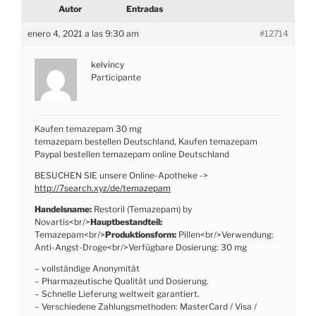
Autor
Entradas
enero 4, 2021 a las 9:30 am
#12714
kelvincy
Participante
Kaufen temazepam 30 mg
temazepam bestellen Deutschland, Kaufen temazepam
Paypal bestellen temazepam online Deutschland
BESUCHEN SIE unsere Online-Apotheke ->
http://7search.xyz/de/temazepam
Handelsname:
Restoril (Temazepam) by
Novartis<br/>
Hauptbestandteil:
Temazepam<br/>
Produktionsform:
Pillen<br/>Verwendung:
Anti-Angst-Droge<br/>Verfügbare Dosierung: 30 mg
– vollständige Anonymität
– Pharmazeutische Qualität und Dosierung.
– Schnelle Lieferung weltweit garantiert.
– Verschiedene Zahlungsmethoden: MasterCard / Visa /