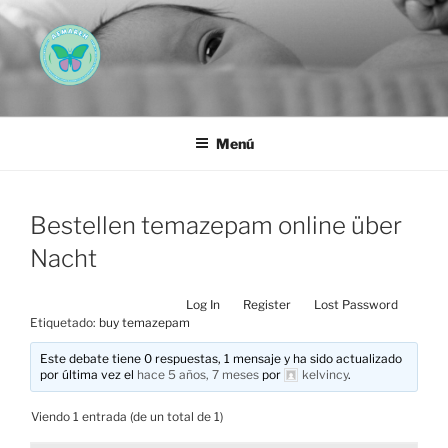
Saltar
al
contenido
AEMAREH
Asociación Española Malformaciones Ano-Rectales
Menú
Bestellen temazepam online über
Nacht
Log In
Register
Lost Password
Etiquetado:
buy temazepam
Este debate tiene 0 respuestas, 1 mensaje y ha sido actualizado
por última vez el
hace 5 años, 7 meses
por
kelvincy
.
Viendo 1 entrada (de un total de 1)