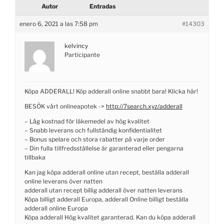
Autor
Entradas
enero 6, 2021 a las 7:58 pm
#14303
kelvincy
Participante
Köpa ADDERALL! Köp adderall online snabbt bara! Klicka här!
BESÖK vårt onlineapotek ->
http://7search.xyz/adderall
– Låg kostnad för läkemedel av hög kvalitet
– Snabb leverans och fullständig konfidentialitet
– Bonus spelare och stora rabatter på varje order
– Din fulla tillfredsställelse är garanterad eller pengarna
tillbaka
Kan jag köpa adderall online utan recept, beställa adderall
online leverans över natten
adderall utan recept billig adderall över natten leverans
Köpa billigt adderall Europa, adderall Online billigt beställa
adderall online Europa
Köpa adderall Hög kvalitet garanterad. Kan du köpa adderall