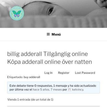
Saltar
al
contenido
AEMAREH
Asociación Española Malformaciones Ano-Rectales
Menú
billig adderall Tillgänglig online
Köpa adderall online över natten
Log In
Register
Lost Password
Etiquetado:
buy adderall
Este debate tiene 0 respuestas, 1 mensaje y ha sido actualizado
por última vez el
hace 5 años, 7 meses
por
kelvincy
.
Viendo 1 entrada (de un total de 1)