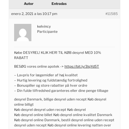
Autor
Entradas
enero 2, 2021 a las 10:17 pm
#11585
kelvincy
Participante
Købe DESYREL! KLIK HER! TIL KØB desyrel MED 10%
RABATT
BESØG vores online apotek ->
https://bit.ly/3lqYd5T
– Lavpris for lægemidler af høj kvalitet
– Hurtig levering og fuldstændig fortrolighed
– Bonuspiller og store rabatter på hver ordre
– Din fulde tilfredshed garanteres eller dine penge tilbage
desyrel Danmark, billige desyrel uden recept Køb desyrel
online billigt
Køb desyrel desyrel uden recept Køb desyrel
Køb desyrel online billet Køb desyrel online kvalitet Danmark
Køb desyrel online Danmark, bestil desyrel online uden recept
desyrel uden recept Køb desyrel online levering natten over