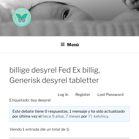
Saltar
al
contenido
AEMAREH
Asociación Española Malformaciones Ano-Rectales
Menú
billige desyrel Fed Ex billig,
Generisk desyrel tabletter
Log In
Register
Lost Password
Etiquetado:
buy desyrel
Este debate tiene 0 respuestas, 1 mensaje y ha sido actualizado
por última vez el
hace 5 años, 7 meses
por
kelvincy
.
Viendo 1 entrada (de un total de 1)