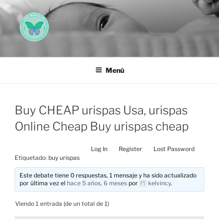
Saltar
al
contenido
AEMAREH
Asociación Española Malformaciones Ano-Rectales
Menú
Buy CHEAP urispas Usa, urispas
Online Cheap Buy urispas cheap
Log In
Register
Lost Password
Etiquetado:
buy urispas
Este debate tiene 0 respuestas, 1 mensaje y ha sido actualizado
por última vez el
hace 5 años, 6 meses
por
kelvincy
.
Viendo 1 entrada (de un total de 1)