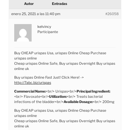
Autor
Entradas
enero 25, 2021 a las 11:40 pm
#26058
kelvincy
Participante
Buy CHEAP urispas Usa, urispas Online Cheap Purchase
urispas online
Cheap urispas Online Safe, Buy urispas Overnight Buy urispas
online uk
Buy urispas Online Fast Just! Click Here! ->
http://7abc.biz/urispas
Commercial Name:
<br/> Urispas<br/>
Principal Ingredient:
<br/> Flavoxate<br/>
Utilization:
<br/> Treats bacterial
infections of the bladder<br/>
Available Dosage:
<br/> 200mg
Buy CHEAP urispas Usa, urispas Online Cheap Purchase
urispas online
Cheap urispas Online Safe, Buy urispas Overnight Buy urispas
online uk