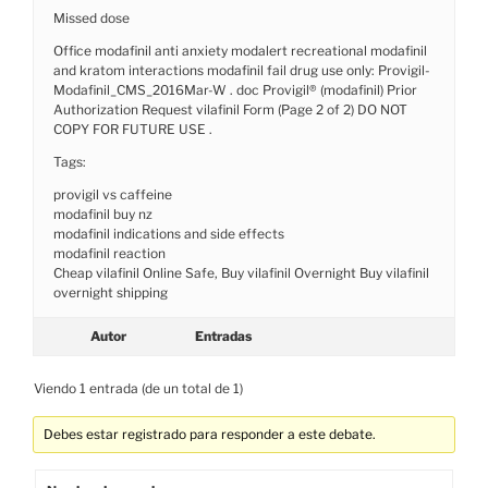
Missed dose
Office modafinil anti anxiety modalert recreational modafinil
and kratom interactions modafinil fail drug use only: Provigil-
Modafinil_CMS_2016Mar-W . doc Provigil® (modafinil) Prior
Authorization Request vilafinil Form (Page 2 of 2) DO NOT
COPY FOR FUTURE USE .
Tags:
provigil vs caffeine
modafinil buy nz
modafinil indications and side effects
modafinil reaction
Cheap vilafinil Online Safe, Buy vilafinil Overnight Buy vilafinil
overnight shipping
Autor
Entradas
Viendo 1 entrada (de un total de 1)
Debes estar registrado para responder a este debate.