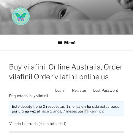
Saltar
al
contenido
AEMAREH
Asociación Española Malformaciones Ano-Rectales
Menú
Buy vilafinil Online Australia, Order
vilafinil Order vilafinil online us
Log In
Register
Lost Password
Etiquetado:
buy vilafinil
Este debate tiene 0 respuestas, 1 mensaje y ha sido actualizado
por última vez el
hace 5 años, 7 meses
por
kelvincy
.
Viendo 1 entrada (de un total de 1)