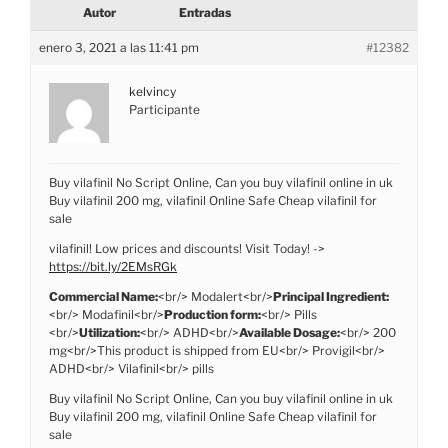
Autor
Entradas
enero 3, 2021 a las 11:41 pm
#12382
kelvincy
Participante
Buy vilafinil No Script Online, Can you buy vilafinil online in uk
Buy vilafinil 200 mg, vilafinil Online Safe Cheap vilafinil for
sale
vilafinil! Low prices and discounts! Visit Today! ->
https://bit.ly/2EMsRGk
Commercial Name:
<br/> Modalert<br/>
Principal Ingredient:
<br/> Modafinil<br/>
Production form:
<br/> Pills
<br/>
Utilization:
<br/> ADHD<br/>
Available Dosage:
<br/> 200
mg<br/>This product is shipped from EU<br/> Provigil<br/>
ADHD<br/> Vilafinil<br/> pills
Buy vilafinil No Script Online, Can you buy vilafinil online in uk
Buy vilafinil 200 mg, vilafinil Online Safe Cheap vilafinil for
sale